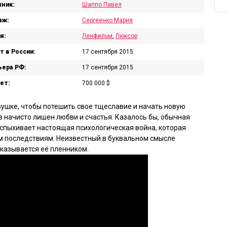
ник:
Шаппо Павел
аж:
Сергеенко Мария
я:
Ленфильм
,
Люксор
т в России:
17 сентября 2015
ера РФ:
17 сентября 2015
ет:
700 000 $
ушке, чтобы потешить свое тщеславие и начать новую
з начисто лишен любви и счастья. Казалось бы, обычная
вспыхивает настоящая психологическая война, которая
м последствиям. Неизвестный в буквальном смысле
 оказывается её пленником.