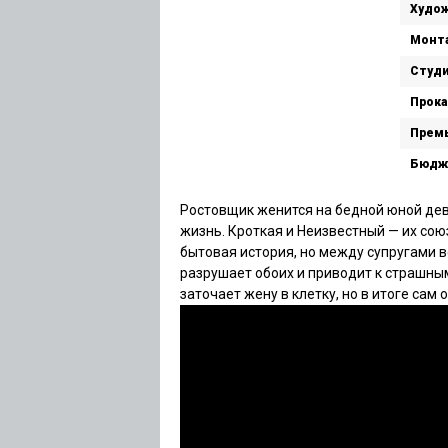
Худож
Монт
Студи
Прока
Премь
Бюдж
Ростовщик женится на бедной юной дев
жизнь. Кроткая и Неизвестный — их сою
бытовая история, но между супругами 
разрушает обоих и приводит к страшны
заточает жену в клетку, но в итоге сам