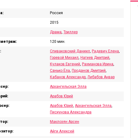
а:
Россия
2015
Драма
,
Триллер
ометраж:
120 мин.
:
Спиваковский Даниил
,
Радевич Елена
,
Горевой Михаил
,
Нагиев Дмитрий
,
Кулаков Евгений
,
Рахманова Ирина
,
Санько Ёла
,
Проданов Дмитрий
,
Кабанов Александр
,
Либабов Анвар
сер:
Архангельская Элла
рий:
Арабов Юрий
юсер:
Арабов Юрий
,
Архангельская Элла
,
Пискунова Александра
тор:
Маклозян Арсен
зитор:
Айги Алексей