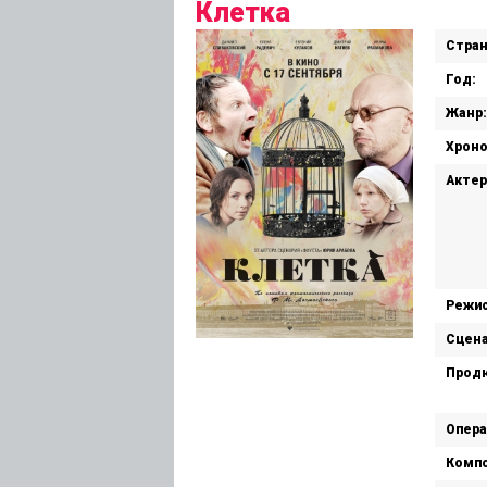
Клетка
Стран
Год:
Жанр:
Хрон
Актер
Режис
Сцена
Прод
Опера
Компо