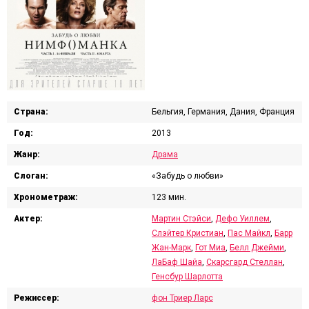
Страна:
Бельгия, Германия, Дания, Франция
Год:
2013
Жанр:
Драма
Слоган:
«Забудь о любви»
Хронометраж:
123 мин.
Актер:
Мартин Стэйси
,
Дефо Уиллем
,
Слэйтер Кристиан
,
Пас Майкл
,
Барр
Жан-Марк
,
Гот Миа
,
Белл Джейми
,
ЛаБаф Шайа
,
Скарсгард Стеллан
,
Генсбур Шарлотта
Режиссер:
фон Триер Ларс