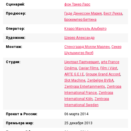
Сценарий:
фон Триер Ларс
Продюсер:
Гаде Денессен Мария
,
Вест Луиза
,
Брокемпер Беттина
Оператор:
Кларо Мануэль Альберто
Художник:
Шерер Александр
Монтаж:
Стенсгаард Молли Марлен
,
Секер
Шульзингер Якоб
Студия:
Централ Партнершип
,
arte France
Cinéma
,
Caviar Films
,
Film i Väst
,
ARTE G.E.I.E
,
Groupe Grand Accord
,
Slot Machine
,
Zenbelgie BVBA
,
Zentropa Entertainments
,
Zentropa
International France
,
Zentropa
International Köln
,
Zentropa
International Sweden
Прокат в России:
06 марта 2014
Премьера мир:
25 декабря 2013