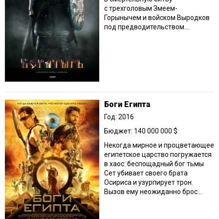
с трехголовым Змеем-
Горынычем и войском Выродков
под предводительством...
Боги Египта
Год: 2016
Бюджет: 140 000 000 $
Некогда мирное и процветающее
египетское царство погружается
в хаос: беспощадный бог тьмы
Сет убивает своего брата
Осириса и узурпирует трон.
Вызов ему неожиданно брос...