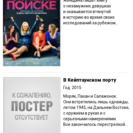
Женщина пишет книгу
о незамужних девушках
и оказывается втянутой
в историю во время своих
исследований за рубежом…
В Кейптаунском порту
Год: 2015
Моряк, Пахан и Салажонок.
Они встретились лишь однажды,
летом 1945, на Дальнем Востоке,
с оружием в руках и с
серьезными намерениями.
Все закончилось перестрелкой...