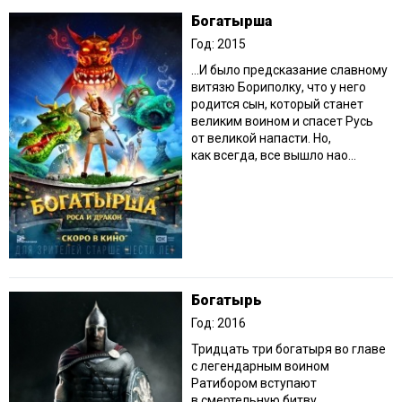
Богатырша
Год: 2015
…И было предсказание славному
витязю Бориполку, что у него
родится сын, который станет
великим воином и спасет Русь
от великой напасти. Но,
как всегда, все вышло нао...
Богатырь
Год: 2016
Тридцать три богатыря во главе
с легендарным воином
Ратибором вступают
в смертельную битву