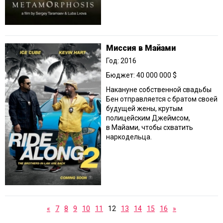
Миссия в Майами
Год: 2016
Бюджет: 40 000 000 $
Накануне собственной свадьбы
Бен отправляется с братом своей
будущей жены, крутым
полицейским Джеймсом,
в Майами, чтобы схватить
наркодельца.
«
7
8
9
10
11
12
13
14
15
16
»