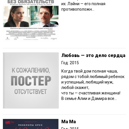
их. Лэйни — его полная
противоположн...
Любовь — это дело сердца
Год: 2015
Когда твой дом полная чаша,
рядом с тобой любимый ребенок
и успешный, любящий муж,
любой скажет,
что ты — счастливая женщина!
В семье Алии и Дамира все...
Ма Ма