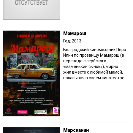
Мамарош
Год: 2013
Белградский киномеханик Пера
Илич по прозвищу Мамарош (в
переводе с сербского
«маменькин сынок»), мирно
жил вместе с любимой мамой,
показывая в своем кинотеатре...
Марсианин