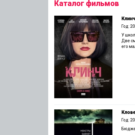
Каталог фильмов
Клин
Год: 2
У школ
Две см
его ма
Клов
Год: 2
Бюджет