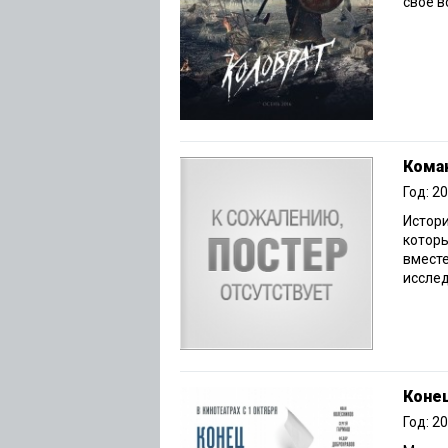
свое во
Кома
Год: 2
Истори
которы
вместе
исследо
Конец
Год: 2