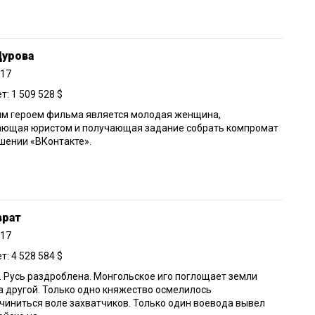
Дурова
017
: 1 509 528 $
ым героем фильма является молодая женщина,
ающая юристом и получающая задание собрать компромат
шении «ВКонтакте».
врат
017
: 4 528 584 $
ек. Русь раздроблена. Монгольское иго поглощает земли
а другой. Только одно княжество осмелилось
чиниться воле захватчиков. Только один воевода вывел