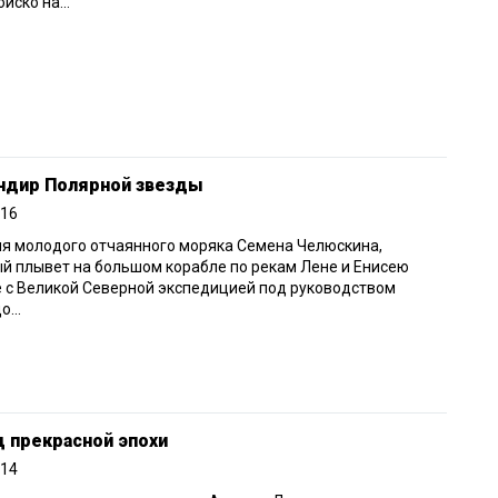
йско на...
ндир Полярной звезды
016
я молодого отчаянного моряка Семена Челюскина,
й плывет на большом корабле по рекам Лене и Енисею
 с Великой Северной экспедицией под руководством
...
 прекрасной эпохи
014