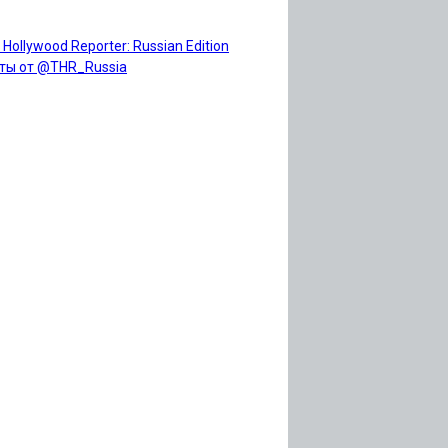
 Hollywood Reporter: Russian Edition
ты от @THR_Russia