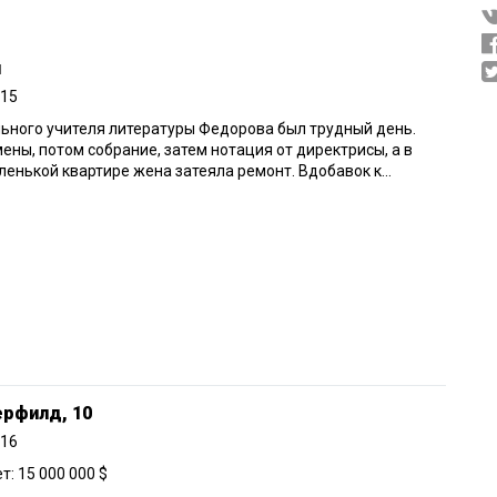
ч
015
ьного учителя литературы Федорова был трудный день.
ены, потом собрание, затем нотация от директрисы, а в
ленькой квартире жена затеяла ремонт. Вдобавок к...
ерфилд, 10
016
: 15 000 000 $