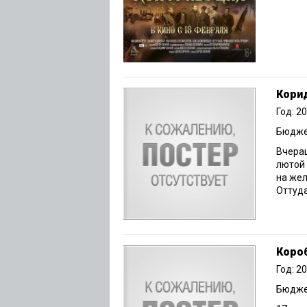
Кори
Год: 2
Бюджет
Вчера
лютой 
на жел
Оттуда
Коро
Год: 2
Бюджет