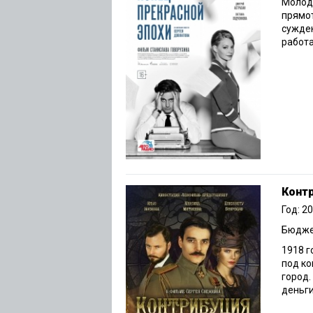
Молод
прямот
сужден
работа
Конт
Год: 2
Бюджет
1918 г
под к
город.
деньги 