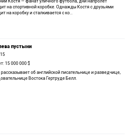
ний Костя — фанат уличного футбола, дни напролет
ит на спортивной коробке. Однажды Костя с друзьями
ит на коробку и сталкивается с ко...
лева пустыни
015
: 15 000 000 $
рассказывает об английской писательнице и разведчице,
овательнице Востока Гертруде Белл.