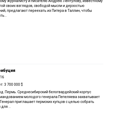
ому журналисту и писателю Андрею Лентулову, известному
ой своих взглядов, свободой мысли и дерзостью
ий, предлагают переехать из Питера в Таллин, чтобы
ть...
рибуция
016
: 3 700 000 $
од. Пермь. Среднесибирский белогвардейский корпус
омандованием молодого генерала Пепеляева захватывает
 Генерал приглашает пермских купцов с целью собрать
для ...