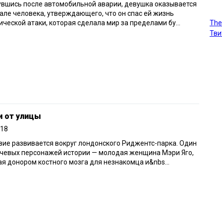
вшись после автомобильной аварии, девушка оказывается
але человека, утверждающего, что он спас ей жизнь
The
ической атаки, которая сделала мир за пределами бу...
Тви
и от улицы
018
ие развивается вокруг лондонского Риджентс-парка. Один
ючевых персонажей истории — молодая женщина Мэри Яго,
я донором костного мозга для незнакомца и&nbs...