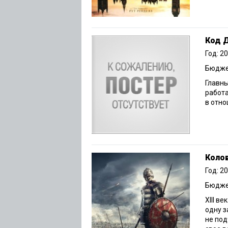
Код 
Год: 2
Бюджет
Главн
работ
в отно
Коло
Год: 2
Бюджет
XIII в
одну з
не под