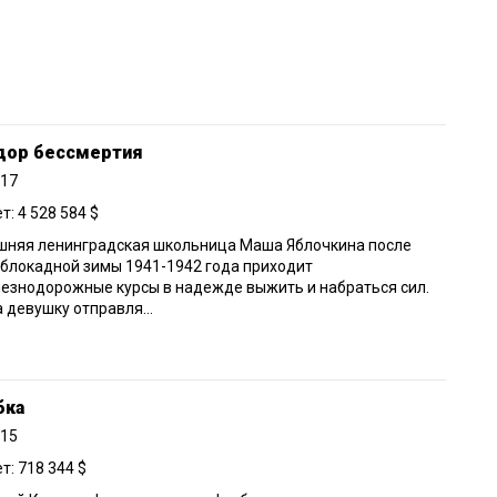
дор бессмертия
017
: 4 528 584 $
шняя ленинградская школьница Маша Яблочкина после
блокадной зимы 1941-1942 года приходит
езнодорожные курсы в надежде выжить и набраться сил.
 девушку отправля...
бка
015
: 718 344 $