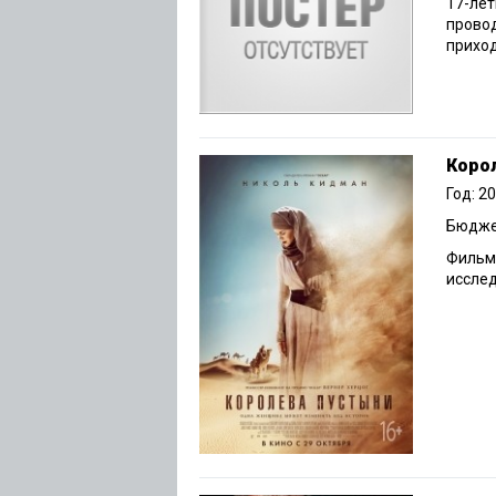
17-лет
провод
приход
Коро
Год: 2
Бюджет
Фильм 
исслед