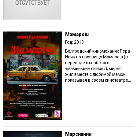
Мамарош
Год: 2013
Белградский киномеханик Пера
Илич по прозвищу Мамарош (в
переводе с сербского
«маменькин сынок»), мирно
жил вместе с любимой мамой,
показывая в своем кинотеатре...
Марсианин