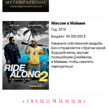
Миссия в Майами
Год: 2016
Бюджет: 40 000 000 $
Накануне собственной свадьбы
Бен отправляется с братом своей
будущей жены, крутым
полицейским Джеймсом,
в Майами, чтобы схватить
наркодельца.
«
7
8
9
10
11
12
13
14
15
16
»