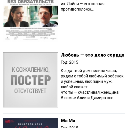
их. Лэйни — его полная
противоположн...
Любовь — это дело сердца
Год: 2015
Когда твой дом полная чаша,
рядом с тобой любимый ребенок
и успешный, любящий муж,
любой скажет,
что ты — счастливая женщина!
В семье Алии и Дамира все...
Ма Ма