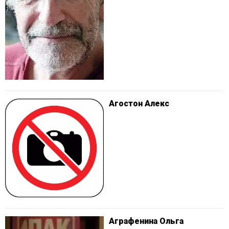
Агостон Алекс
Аграфенина Ольга