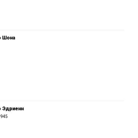
о Шона
о Эдриенн
1945