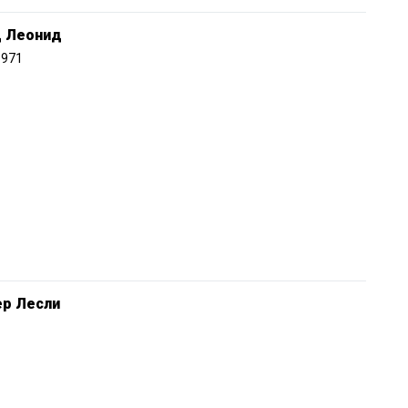
ц Леонид
1971
ер Лесли