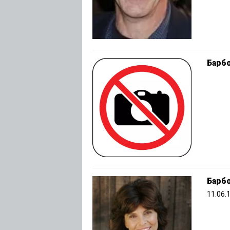
Барб
Барб
11.06.