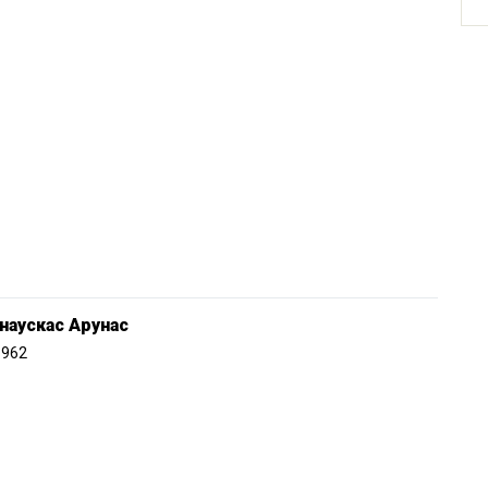
наускас Арунас
1962