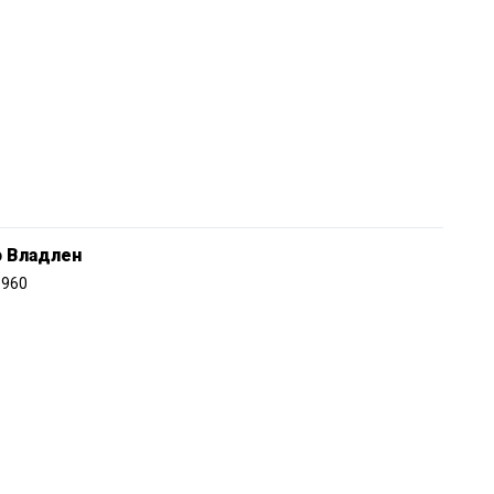
э Владлен
1960