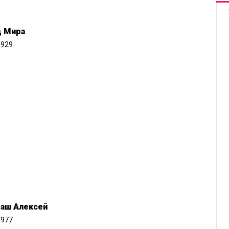
ц Мира
1929
баш Алексей
1977