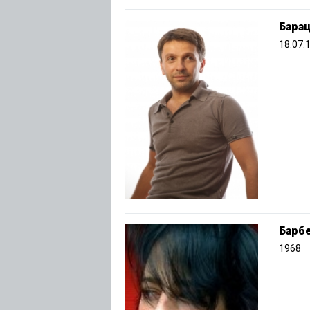
Бара
18.07.
Барб
1968