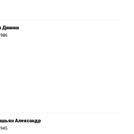
 Дианна
1986
ашьян Александр
1945