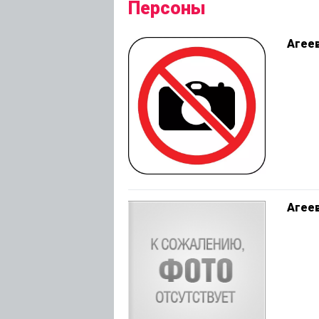
Персоны
Агее
Агее