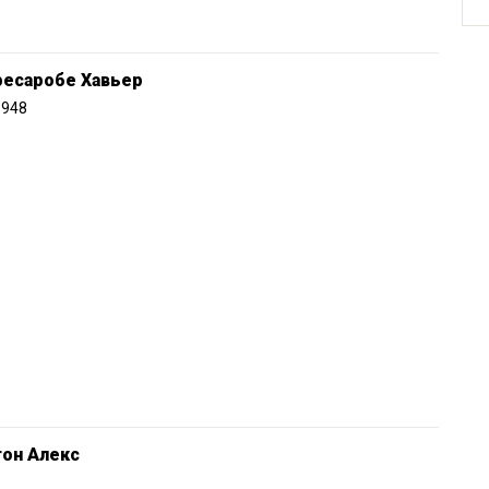
ресаробе Хавьер
1948
тон Алекс