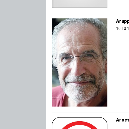
Агир
10.10.
Агос