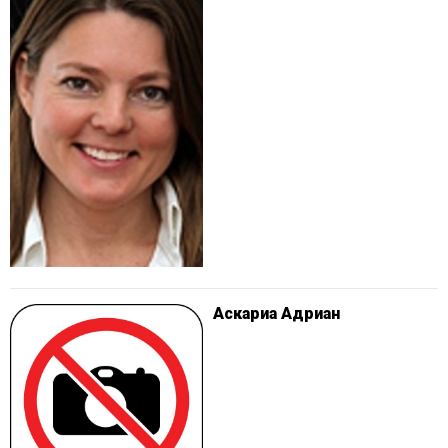
Аскариа Адриан