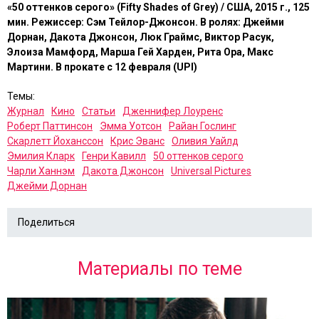
«50 оттенков серого»
(
Fifty Shades of Grey
) / США, 2015 г., 125
мин. Режиссер: Сэм Тейлор-Джонсон. В ролях: Джейми
Дорнан, Дакота Джонсон, Люк Граймс, Виктор Расук,
Элоиза Мамфорд, Марша Гей Харден, Рита Ора, Макс
Мартини. В прокате с 12 февраля (UPI)
Темы:
Журнал
Кино
Статьи
Дженнифер Лоуренс
Роберт Паттинсон
Эмма Уотсон
Райан Гослинг
Скарлетт Йоханссон
Крис Эванс
Оливия Уайлд
Эмилия Кларк
Генри Кавилл
50 оттенков серого
Чарли Ханнэм
Дакота Джонсон
Universal Pictures
Джейми Дорнан
Поделиться
Материалы по теме