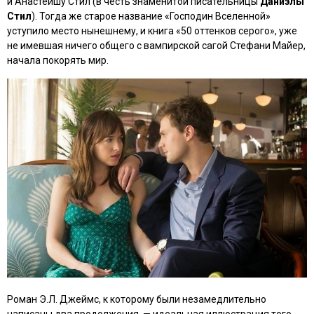
и Анастейшу Стил (в честь знаменитой писательницы
Даниэлы
Стил
). Тогда же старое название
«Господин Вселенной»
уступило место нынешнему, и книга «50 оттенков серого», уже
не имевшая ничего общего с вампирской сагой Стефани Майер,
начала покорять мир.
Роман Э.Л. Джеймс, к которому были незамедлительно
написаны два продолжения, — идеальная иллюстрация того,