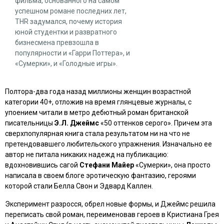
фильма, основанного на самом
успешном романе последних лет,
THR задумался, почему история
юной студентки и развратного
бизнесмена превзошла в
популярности и «Гарри Поттера», и
«Сумерки», и «Голодные игры».
Полтора-два года назад миллионы женщин возрастной
категории 40+, отложив на время глянцевые журналы, с
упоением читали в метро дебютный роман британской
писательницы
Э.Л. Джеймс
«50 оттенков серого»
. Причем эта
сверхпопулярная книга стала результатом ни на что не
претендовавшего любительского упражнения. Изначально ее
автор не питала никаких надежд на публикацию:
вдохновившись сагой
Стефани Майер
«Сумерки»
, она просто
написала в своем блоге эротическую фантазию, героями
которой стали Белла Свон и Эдвард Каллен.
Эксперимент разросся, обрел новые формы, и Джеймс решила
переписать свой роман, переименовав героев в Кристиана Грея