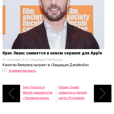
Крис Эванс снимется в новом сериале для Apple
21 сентября 2018 / Редакция THR Russia
Капитан Америка сыграет в «Защищая Джейкоба».
Комментировать
Sony Pictures и
Патрик Стюарт
Marvel перезапустят
снимется в третьей
«Человека-паука»
части «Росомахи»