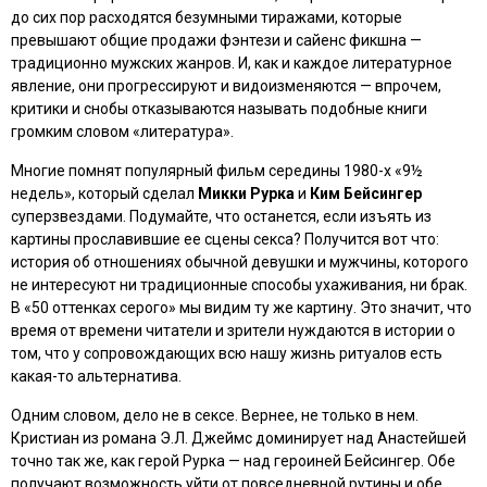
до сих пор расходятся безумными тиражами, которые
превышают общие продажи фэнтези и сайенс фикшна —
традиционно мужских жанров. И, как и каждое литературное
явление, они прогрессируют и видоизменяются — впрочем,
критики и снобы отказываются называть подобные книги
громким словом «литература».
Многие помнят популярный фильм середины 1980-х
«9½
недель»
, который сделал
Микки Рурка
и
Ким Бейсингер
суперзвездами. Подумайте, что останется, если изъять из
картины прославившие ее сцены секса? Получится вот что:
история об отношениях обычной девушки и мужчины, которого
не интересуют ни традиционные способы ухаживания, ни брак.
В
«50 оттенках серого»
мы видим ту же картину. Это значит, что
время от времени читатели и зрители нуждаются в истории о
том, что у сопровождающих всю нашу жизнь ритуалов есть
какая-то альтернатива.
Одним словом, дело не в сексе. Вернее, не только в нем.
Кристиан из романа Э.Л. Джеймс доминирует над Анастейшей
точно так же, как герой Рурка — над героиней Бейсингер. Обе
получают возможность уйти от повседневной рутины и обе