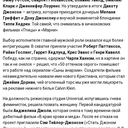
Кларк
и
Дженнифер Лоуренс
. Но утвердили в итоге
Дакоту
Джонсон
— актрису, которая приходится дочерью
Мелани
Гриффит
и
Дону Джонсону
и внучкой знаменитой блондинки
Типпи Хедрен
. Той самой, что снималась в хичкоковских
фильмах
«Птицы»
и
«Марни»
.
Выбор исполнителя главной мужской роли оказался еще более
интригующим. В схватке приняли участие
Роберт Паттинсон,
Райан Гослинг, Гаррет Хедлунд, Крис Эванс
и
Генри Кавилл
.
Победу, как ни странно, одержал
Чарли Ханнэм
, но в картине он
так и не снялся — решил, что
«50 оттенков серого»
помешают
его работе над сериалом
«Сыны анархии»
. Создатели фильма
незамедлительно назвали имя нового Кристиана, которым стал
Джейми Дорнан
, чей оголенный торс мы уже могли лицезреть
на рекламе нижнего белья Calvin Klein.
На должность режиссера студия Universal, испугавшись гнева
феминисток, решила позвать женщину. Первой кандидатурой
была
Анджелина Джоли
, которая сняла к тому времени свой
дебютный фильм
«В краю крови и меда»
. После ее отказа на
проект пригласили
Сэм Тейлор-Джонсон
(
«Стать Джоном