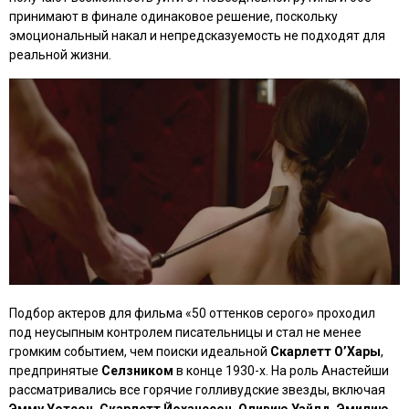
принимают в финале одинаковое решение, поскольку
эмоциональный накал и непредсказуемость не подходят для
реальной жизни.
Подбор актеров для фильма
«50 оттенков серого»
проходил
под неусыпным контролем писательницы и стал не менее
громким событием, чем поиски идеальной
Скарлетт О’Хары
,
предпринятые
Селзником
в конце 1930-х. На роль Анастейши
рассматривались все горячие голливудские звезды, включая
Эмму Уотсон, Скарлетт Йоханссон, Оливию Уайлд, Эмилию