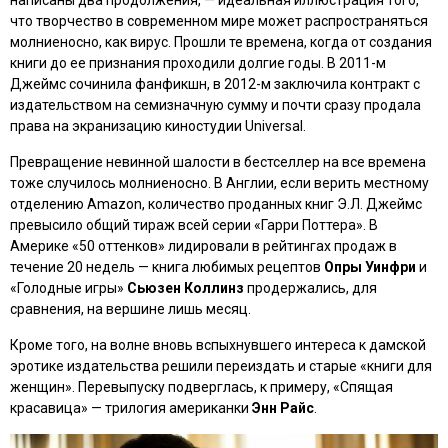
что творчество в современном мире может распространяться
молниеносно, как вирус. Прошли те времена, когда от создания
книги до ее признания проходили долгие годы. В 2011-м
Джеймс сочинила фанфикшн, в 2012-м заключила контракт с
издательством на семизначную сумму и почти сразу продала
права на экранизацию киностудии Universal.
Превращение невинной шалости в бестселлер на все времена
тоже случилось молниеносно. В Англии, если верить местному
отделению Amazon, количество проданных книг Э.Л. Джеймс
превысило общий тираж всей серии
«Гарри Поттера»
. В
Америке
«50 оттенков»
лидировали в рейтингах продаж в
течение 20 недель — книга любимых рецептов
Опры Уинфри
и
«Голодные игры»
Сьюзен Коллинз
продержались, для
сравнения, на вершине лишь месяц.
Кроме того, на волне вновь вспыхнувшего интереса к дамской
эротике издательства решили переиздать и старые «книги для
женщин». Перевыпуску подверглась, к примеру,
«Спящая
красавица»
— трилогия американки
Энн Райс
.