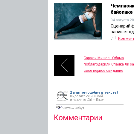
Чемпионк
байопике
04 августа 2
Сценарий ф
напишет од
Коммен
Барак и Мишель Обама
поблагодарили Спайка Ли за
свое первое свидание
Комментарии