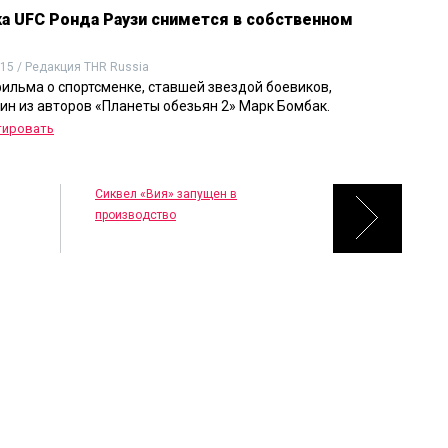
а UFC Ронда Раузи снимется в собственном
015 / Редакция THR Russia
ильма о спортсменке, ставшей звездой боевиков,
ин из авторов «Планеты обезьян 2» Марк Бомбак.
тировать
Сиквел «Вия» запущен в
производство