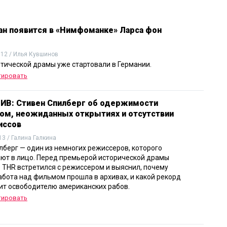
ан появится в «Нимфоманке» Ларса фон
012 / Илья Кувшинов
тической драмы уже стартовали в Германии.
тировать
В: Стивен Спилберг об одержимости
ом, неожиданных открытиях и отсутствии
иссов
13 / Галина Галкина
лберг — один из немногих режиссеров, которого
ают в лицо. Перед премьерой исторической драмы
 THR встретился с режиссером и выяснил, почему
абота над фильмом прошла в архивах, и какой рекорд
т освободителю американских рабов.
тировать