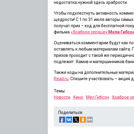
недостатка нужной здесь храбрости.
Чтобы подхлестнуть активность коммен
щедрости! С 1 по 31 июля авторы самых
получат приз – код для бесплатной по
фильма
«
Храброе сердце
»
Мела Гибсо
Оцениваться комментарии будут как по 
оставлять к любым материалам сайта.
призов проходит с такой же периодичн
подлежит. Хамов и матершинников бани
Также коды на дополнительные материа
Read.ru
. Спешите участвовать – акция д
Темы:
Новости
Кино
Мел Гибсон
Храброе с
Поделиться