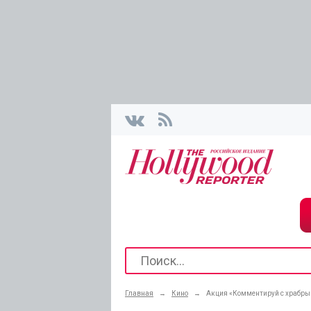
Главная
→
Кино
→
Акция «Комментируй с храбрым