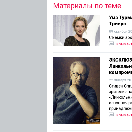
Материалы по теме
Ума Турм
Триера
09 октября 2
Съемки эро
Коммен
ЭКСКЛЮЗИ
Линкольн
компром
22 января 20
Стивен Спи
зрители зн
«Линкольн»
основная р
принадлежи
Коммен