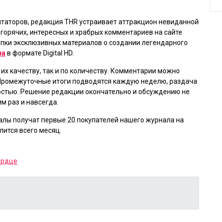
таторов, редакция THR устраивает аттракцион невиданной
 горячих, интересных и храбрых комментариев на сайте
купки эксклюзивных материалов о создании легендарного
на
в формате Digital HD.
их качеству, так и по количеству. Комментарии можно
 Промежуточные итоги подводятся каждую неделю, раздача
остью. Решение редакции окончательно и обсуждению не
м раз и навсегда.
лы получат первые 20 покупателей нашего журнала на
лится всего месяц.
ердце