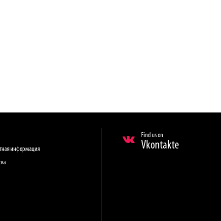
Find us on
Vkontakte
ктная информация
ска