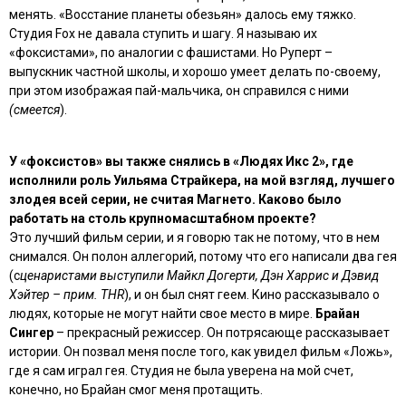
менять. «Восстание планеты обезьян» далось ему тяжко.
Студия Fox не давала ступить и шагу. Я называю их
«фоксистами», по аналогии с фашистами. Но Руперт –
выпускник частной школы, и хорошо умеет делать по-своему,
при этом изображая пай-мальчика, он справился с ними
(смеется
).
У «фоксистов» вы также снялись в «Людях Икс 2», где
исполнили роль Уильяма Страйкера, на мой взгляд, лучшего
злодея всей серии, не считая Магнето. Каково было
работать на столь крупномасштабном проекте?
Это лучший фильм серии, и я говорю так не потому, что в нем
снимался. Он полон аллегорий, потому что его написали два гея
(с
ценаристами выступили Майкл Догерти, Дэн Харрис и Дэвид
Хэйтер – прим. THR
), и он был снят геем. Кино рассказывало о
людях, которые не могут найти свое место в мире.
Брайан
Сингер
– прекрасный режиссер. Он потрясающе рассказывает
истории. Он позвал меня после того, как увидел фильм «Ложь»,
где я сам играл гея. Студия не была уверена на мой счет,
конечно, но Брайан смог меня протащить.