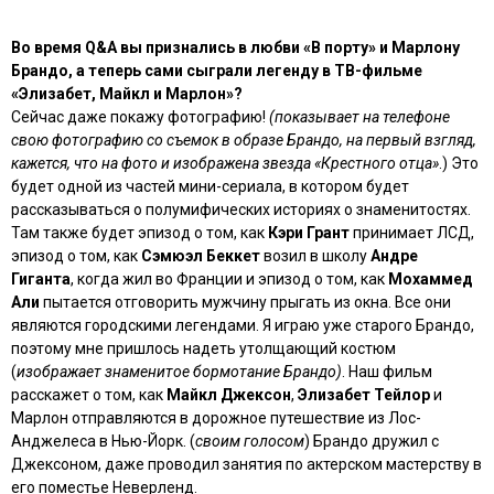
Во время Q&A вы признались в любви «В порту» и Марлону
Брандо, а теперь сами сыграли легенду в ТВ-фильме
«Элизабет, Майкл и Марлон»?
Сейчас даже покажу фотографию!
(показывает на телефоне
свою фотографию со съемок в образе Брандо, на первый взгляд,
кажется, что на фото и изображена звезда «Крестного отца»
.) Это
будет одной из частей мини-сериала, в котором будет
рассказываться о полумифических историях о знаменитостях.
Там также будет эпизод о том, как
Кэри Грант
принимает ЛСД,
эпизод о том, как
Сэмюэл Беккет
возил в школу
Андре
Гиганта
, когда жил во Франции и эпизод о том, как
Мохаммед
Али
пытается отговорить мужчину прыгать из окна. Все они
являются городскими легендами. Я играю уже старого Брандо,
поэтому мне пришлось надеть утолщающий костюм
(
изображает знаменитое бормотание Брандо)
. Наш фильм
расскажет о том, как
Майкл Джексон
,
Элизабет Тейлор
и
Марлон отправляются в дорожное путешествие из Лос-
Анджелеса в Нью-Йорк. (
своим голосом
) Брандо дружил с
Джексоном, даже проводил занятия по актерском мастерству в
его поместье Неверленд.