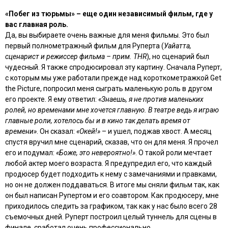
«Побег из тюрьмы» – еще один независимый фильм, где у
вас главная роль.
Да, вы выбираете очень важные для меня фильмы. Это был
первый полнометражный фильм для Руперта (
Уайатта,
сценарист и режиссер фильма – прим. THR
), но сценарий был
чудесный. Я также спродюсировал эту картину. Сначала Руперт,
с которым мы уже работали прежде над короткометражкой Get
the Picture, попросил меня сыграть маленькую роль в другом
его проекте. Я ему ответил:
«Знаешь, я не против маленьких
ролей, но временами мне хочется главную. В театре ведь я играю
главные роли, хотелось бы и в кино так делать время от
времени»
. Он сказал:
«Окей!»
– и ушел, поджав хвост. А месяц
спустя вручил мне сценарий, сказав, что он для меня. Я прочел
его и подумал:
«Боже, это невероятно!»
. О такой роли мечтает
любой актер моего возраста. Я предупредил его, что каждый
продюсер будет подходить к нему с замечаниями и правками,
но он не должен поддаваться. В итоге мы сняли фильм так, как
он был написан Рупертом и его соавтором. Как продюсеру, мне
приходилось следить за графиком, так как у нас было всего 28
съемочных дней. Руперт построил целый туннель для сцены в
финале, сработал очень профессионально.