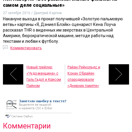
самом деле социальные»
27 октября 2016 / Дмитрий Карпюк
Накануне выхода в прокат получившей «Золотую пальмовую
ветвь» картины «Я, Дэниел Блэйк» сценарист Кена Лоуча
рассказал THR о виденных им зверствах в Центральной
Америке, бюрократической машине, методе работы над
текстами и любви к футболу.
Комментировать
Новый трейлер:
Райан Рейнольдс и
«Чудо-женщина» с
Конан О’Брайен
Галь Гадот и Крисом
спародировали
Пайном
«Дневник памяти»
Комментарии