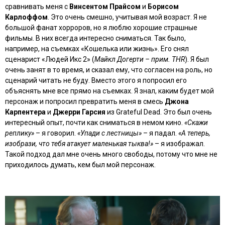
сравнивать меня с
Винсентом Прайсом
и
Борисом
Карлоффом
. Это очень смешно, учитывая мой возраст. Я не
большой фанат хорроров, но я люблю хорошие страшные
фильмы. В них всегда интересно сниматься. Так было,
например, на съемках «Кошелька или жизнь». Его снял
сценарист «Людей Икс 2» (
Майкл Догерти – прим. THR
). Я был
очень занят в то время, и сказал ему, что согласен на роль, но
сценарий читать не буду. Вместо этого я попросил его
объяснять мне все прямо на съемках. Я знал, каким будет мой
персонаж и попросил превратить меня в смесь
Джона
Карпентера
и
Джерри Гарсия
из Grateful Dead. Это был очень
интересный опыт, почти как сниматься в немом кино.
«Скажи
реплику»
– я говорил.
«Упади с лестницы»
– я падал.
«А теперь,
изобрази, что тебя атакует маленькая тыква!»
– я изображал.
Такой подход дал мне очень много свободы, потому что мне не
приходилось думать, кем был мой персонаж.