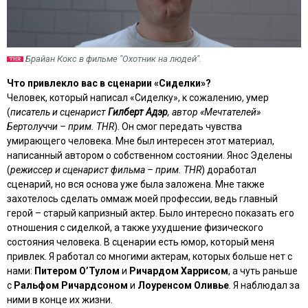
Брайан Кокс в фильме "Охотник на людей".
Что привлекло вас в сценарии «Сиделки»?
Человек, который написал «Сиделку», к сожалению, умер
(
писатель и сценарист
Гилберт Адэр
, автор «Мечтателей»
Бертолуччи – прим. THR
). Он смог передать чувства
умирающего человека. Мне был интересен этот материал,
написанный автором о собственном состоянии. Янос Эделены
(
режиссер и сценарист фильма – прим. THR
) доработал
сценарий, но вся основа уже была заложена. Мне также
захотелось сделать оммаж моей профессии, ведь главный
герой – старый капризный актер. Было интересно показать его
отношения с сиделкой, а также ухудшение физического
состояния человека. В сценарии есть юмор, который меня
привлек. Я работал со многими актерам, которых больше нет с
нами:
Питером О’Тулом
и
Ричардом Харрисом
, а чуть раньше
с
Ральфом Ричардсоном
и
Лоуренсом Оливье
. Я наблюдал за
ними в конце их жизни.