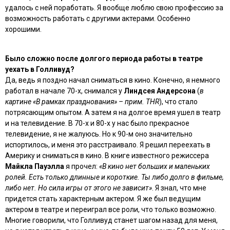
удалось с ней поработать. Я вообще люблю свою профессию за
возможность работать с другими актерами. Особенно
хорошими.
Было сложно после долгого периода работы в театре
уехать в Голливуд?
Да, ведь я поздно начал сниматься в кино. Конечно, я немного
работал в начале 70-х, снимался у
Линдсея Андерсона
(
в
картине «В рамках празднования» – прим. THR
), что стало
потрясающим опытом. А затем я на долгое время ушел в театр
и на телевидение. В 70-х и 80-х у нас было прекрасное
телевидение, я не жалуюсь. Но к 90-м оно значительно
испортилось, и меня это расстраивало. Я решил переехать в
Америку и сниматься в кино. В книге известного режиссера
Майкла Пауэлла
я прочел:
«В кино нет больших и маленьких
ролей. Есть только длинные и короткие. Ты либо долго в фильме,
либо нет. Но сила игры от этого не зависит»
. Я знал, что мне
придется стать характерным актером. Я же был ведущим
актером в театре и переиграл все роли, что только возможно.
Многие говорили, что Голливуд станет шагом назад для меня,