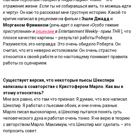
отражение жизни. Если ты не собираешься жить, то можешь идти
к черту»
. Он как-то рассказал мне грустную историю. Какой-то
критик написал в рецензии на фильм с
Эшли Джадд
и
Морганом Фриманом
(
речь идет о картине «Особо тяжкие
преступления» и
рецензии
в Entertainment Weekly - прим.THR
), что
плохое качество картины – результат работы Роберта.
Разумеется, это неправда. Это очень обидело Роберта. Он
считал, что его неверно истолковали. Он очень страстно
относится к своей работе и по-настоящему понимает правила
работы со сценарием.
Существует версия, что некоторые пьесы Шекспира
написаны в соавторстве с Кристофером Марло. Как вы к
этому относитесь?
Мне все равно, кто там что признал. Я думаю, что все написал
Шекспир. Я работал с пьесами обоих, и они очень разные.
Марло писал высокопарно, а Шекспир пытался понять суть
человеческого духа и работал очень тонко. Я не верю в теорию
с авторством Марло. Максимум, что Шекспир мог сделать – это
попросить совет.