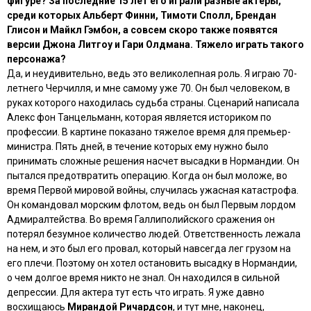
фигуре? За последние 15 лет его играли разные актеры,
среди которых Альберт Финни, Тимоти Сполл, Брендан
Глисон и Майкл Гэмбон, а совсем скоро также появятся
версии Джона Литгоу и Гари Олдмана. Тяжело играть такого
персонажа?
Да, и неудивительно, ведь это великолепная роль. Я играю 70-
летнего Черчилля, и мне самому уже 70. Он был человеком, в
руках которого находилась судьба страны. Сценарий написала
Алекс фон Танцельманн, которая является историком по
профессии. В картине показано тяжелое время для премьер-
министра. Пять дней, в течение которых ему нужно было
принимать сложные решения насчет высадки в Нормандии. Он
пытался предотвратить операцию. Когда он был моложе, во
время Первой мировой войны, случилась ужасная катастрофа.
Он командовал морским флотом, ведь он был Первым лордом
Адмиралтейства. Во время Галлиполийского сражения он
потерял безумное количество людей. Ответственность лежала
на нем, и это был его провал, который навсегда лег грузом на
его плечи. Поэтому он хотел остановить высадку в Нормандии,
о чем долгое время никто не знал. Он находился в сильной
депрессии. Для актера тут есть что играть. Я уже давно
восхищаюсь
Мирандой Ричардсон
, и тут мне, наконец,