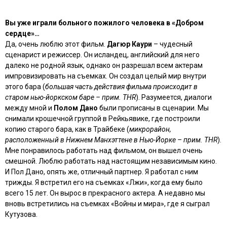
Вы уже играли больного пожилого человека в «Добром
сердце»…
Да, очень люблю этот фильм.
Дагюр Каури
– чудесный
сценарист и режиссер. Он исландец, английский для него
далеко не родной язык, однако он разрешал всем актерам
импровизировать на съемках. Он создал целый мир внутри
этого бара (
большая часть действия фильма происходит в
старом нью-йоркском баре – прим. THR
). Разумеется, диалоги
между мной и
Полом Дано
были прописаны в сценарии. Мы
снимали крошечной группой в Рейкьявике, где построили
копию старого бара, как в Трайбеке (
микрорайон,
расположенный в Нижнем Манхэттене в Нью-Йорке – прим. THR
).
Мне понравилось работать над фильмом, он вышел очень
смешной. Люблю работать над настоящим независимым кино.
И Пол Дано, опять же, отличный партнер. Я работал с ним
трижды. Я встретил его на съемках «Лжи», когда ему было
всего 15 лет. Он вырос в прекрасного актера. А недавно мы
вновь встретились на съемках «Войны и мира», где я сыграл
Кутузова.