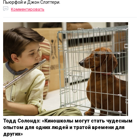
Пьюрфой и Джон Слэттери.
Комментировать
Тодд Солондз: «Киношколы могут стать чудесным
опытом для одних людей и тратой времени для
других»