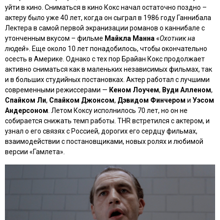
уйти в кино. Сниматься в кино Кокс начал остаточно поздно –
актеру было уже 40 лет, когда он сыграл в 1986 году Ганнибала
Лектера в самой первой экранизации романов о каннибале с
утонченным вкусом – фильме
Майкла Манна
«
Охотник на
людей
». Еще около 10 лет понадобилось, чтобы окончательно
осесть в Америке. Однако с тех пор Брайан Кокс продолжает
активно сниматься как в маленьких независимых фильмах, так
и в больших студийных постановках. Актер работал с лучшими
современными режиссерами —
Кеном Лоучем
,
Вуди Алленом
,
Спайком Ли
,
Спайком Джонсом
,
Дэвидом Финчером
и
Уэсом
Андерсоном
. Летом Коксу исполнилось 70 лет, но он не
собирается снижать темп работы. THR встретился с актером, и
узнал о его связях с Россией, дорогих его сердцу фильмах,
взаимодействии с постановщиками, новых ролях и любимой
версии «Гамлета».