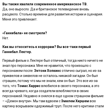
Вы также хвалили современное американское ТВ.
Да, оно выросло. Да и британское телевидение вновь
расцвело. Столько времени для развития истории и сценария.
Меня это привлекает.
«Ганнибала» не смотрели?
Нет.
Как вы относитесь к хоррорам? Вы все-таки первый
Ганнибал Лектер.
Первый фильм о Лектере был отличный, тогда никто ничего не
знал про персонажа. Мне не нравится, что произошло с
персонажем после.
Энтони Хопкинс
отлично сыграл, но из-за
приквелов и сиквелов не осталось никакой загадки. Он был
страшен, потому что мы не знали, кем он был. Это все из-за
того, что
Томас Харрис
влюбился в своего персонажа, а это
всегда чревато, когда создатели влюбляются в своих
персонажей. Недавно я снялся в еще одном страшном фильме
– «Демон внутри». Мы там вдвоем с
Эмилем Хиршем
всю
картину вскрываем одержимый труп. После него критики стали