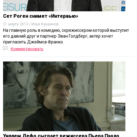
Сет Роген снимет «Интервью»
21 марта 2013 / Илья Кувшинов
На главную роль в комедию, сорежиссером которой выступит
его давний друг и партнер Эван Голдберг, актер хочет
пригласить Джеймса Франко.
Комментировать
Уиллем Дефо сыграет режиссера Пьера Паоло