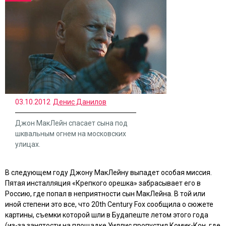
03.10.2012
Денис Данилов
Джон МакЛейн спасает сына под
шквальным огнем на московских
улицах.
В следующем году Джону МакЛейну выпадет особая миссия.
Пятая инсталляция
«Крепкого орешка»
забрасывает его в
Россию, где попал в неприятности сын МакЛейна. В той или
иной степени это все, что 20th Century Fox сообщила о сюжете
картины, съемки которой шли в Будапеште летом этого года
(из-за занятости на площадке Уиллис пропустил Комик-Кон, где