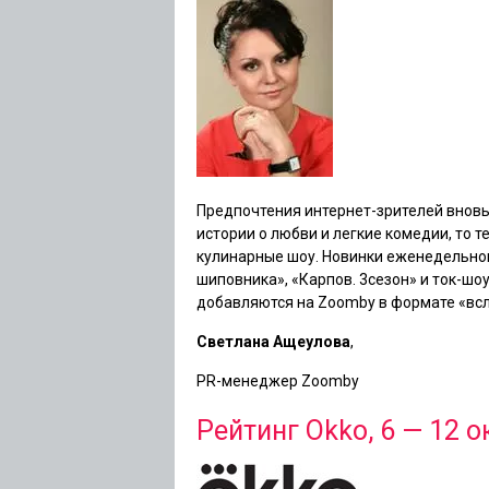
Предпочтения интернет-зрителей вновь
истории о любви и легкие комедии, то
кулинарные шоу. Новинки еженедельног
шиповника»
,
«Карпов. 3сезон»
и ток-шо
добавляются на Zoomby в формате «всле
Светлана Ащеулова
,
PR-менеджер Zoomby
Рейтинг Okko, 6 — 12 о