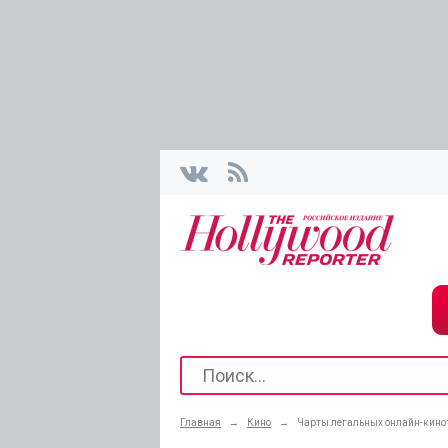
Главная
→
Кино
→
Чарты легальных онлайн-киноте