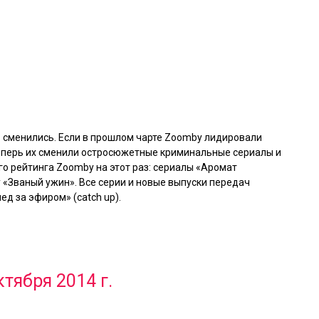
 сменились. Если в прошлом чарте Zoomby лидировали
 теперь их сменили остросюжетные криминальные сериалы и
о рейтинга Zoomby на этот раз: сериалы
«Аромат
у
«Званый ужин»
. Все серии и новые выпуски передач
д за эфиром» (catch up).
ктября 2014 г.