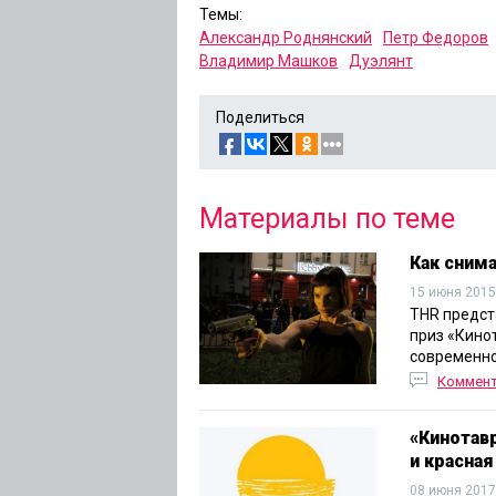
Темы:
Александр Роднянский
Петр Федоров
Владимир Машков
Дуэлянт
Поделиться
Материалы по теме
Как сним
15 июня 2015
THR предст
приз «Кино
современно
Коммент
«Кинотав
и красна
08 июня 2017