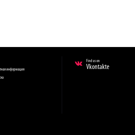
Find us on
Vkontakte
ктная информация
ска