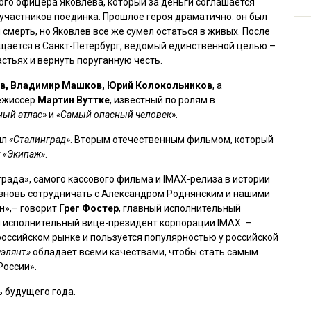
ого офицера Яковлева, который за деньги соглашается
 участников поединка. Прошлое героя драматично: он был
 смерть, но Яковлев все же сумел остаться в живых. После
ащается в Санкт-Петербург, ведомый единственной целью –
стьях и вернуть поруганную честь.
в, Владимир Машков, Юрий Колокольников
, а
режиссер
Мартин Вуттке
, известный по ролям в
ный атлас»
и
«Самый опасный человек»
.
ыл
«Сталинград»
. Вторым отечественным фильмом, который
т
«Экипаж»
.
рада», самого кассового фильма и IMAX-релиза в истории
 вновь сотрудничать с Александром Роднянским и нашими
н»,– говорит
Грег Фостер
, главный исполнительный
й исполнительный вице-президент корпорации IMAX. –
российском рынке и пользуется популярностью у российской
уэлянт»
обладает всеми качествами, чтобы стать самым
России».
ь будущего года.