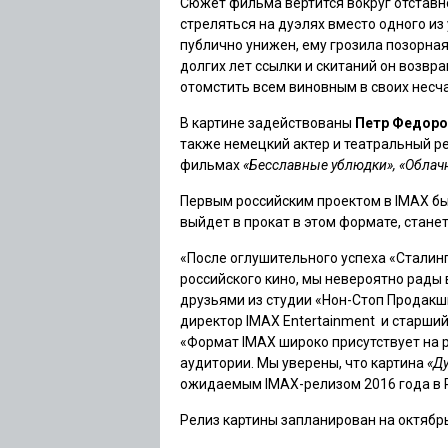
Сюжет фильма вертится вокруг отставн
стреляться на дуэлях вместо одного из
публично унижен, ему грозила позорная
долгих лет ссылки и скитаний он возвр
отомстить всем виновным в своих несча
В картине задействованы
Петр Федоро
также немецкий актер и театральный 
фильмах
«Бесславные ублюдки», «Облач
Первым российским проектом в IMAX б
выйдет в прокат в этом формате, стане
«После оглушительного успеха «Сталинг
российского кино, мы невероятно рады
друзьями из студии «Нон-Стоп Продакш
директор IMAX Entertainment и старши
«Формат IMAX широко присутствует на 
аудитории. Мы уверены, что картина
«Д
ожидаемым IMAX-релизом 2016 года в 
Релиз картины запланирован на октябр