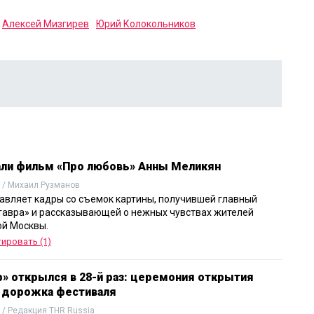
Алексей Мизгирев
Юрий Колокольников
али фильм «Про любовь» Анны Меликян
 / Михаил Рузманов
авляет кадры со съемок картины, получившей главный
тавра» и рассказывающей o нежных чувствах жителей
й Москвы.
ировать (1)
р» открылся в 28-й раз: церемония открытия
я дорожка фестиваля
 / Редакция THR Russia