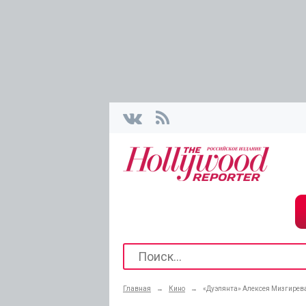
Главная
→
Кино
→
«Дуэлянта» Алексея Мизгирева