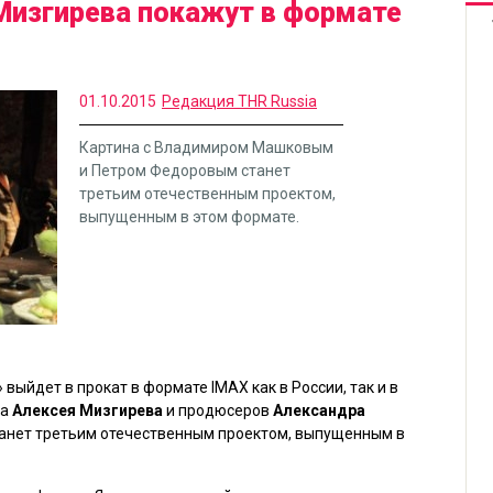
Мизгирева покажут в формате
01.10.2015
Редакция THR Russia
Картина с Владимиром Машковым
и Петром Федоровым станет
третьим отечественным проектом,
выпущенным в этом формате.
выйдет в прокат в формате IMAX как в России, так и в
на
Алексея Мизгирева
и продюсеров
Александра
анет третьим отечественным проектом, выпущенным в