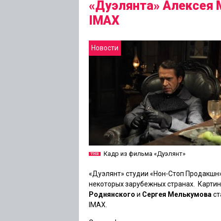
«Дуэлянта» Алексея 
IMAX
Новости
Кадр из фильма «Дуэлянт»
«Дуэлянт» студии «Нон-Стоп Продакшн» 
некоторых зарубежных странах. Карти
Роднянского
и
Сергея Мелькумова
ст
IMAX.