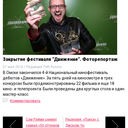
Закрытие фестиваля "Движение". Фоторепортаж
01 мая 2016 / Редакция THR Russia
В Омске закончился 4-й Национальный кинофестиваль
дебютов «Движение». За пять дней на киносмотре в трех
конкурсах были продемонстрированы 22 фильма и еще 18
кино- и телепроекта. Были проведены два круглых стола и один
мастер-класс.
Комментировать
Сэм Рэйми снимет
Рецензия: «Поиск» с
сериал «50 оттенков
Джоном Чо