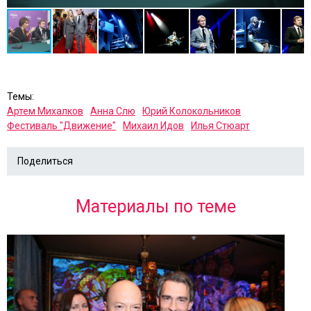
Темы:
Артем Михалков
Анна Слю
Юрий Колокольников
Фестиваль "Движение"
Михаил Идов
Илья Стюарт
Поделиться
Материалы по теме