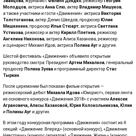
Званцова
, журналист
Филипп Дзядко
, режиссер
Геогрий
Молодцов
, актриса
Анна Слю
, актер
Владимир Мишуков
,
а также участники и гости «Движения»: актриса
Виктория
Толстоганова
, актер Денис Шведов, продюсер
Юлия
Мишкенене
, продюсер
Илья Стюарт
, актриса
Светлана
Устинова
, режиссер и актер
Кирилл Плетнев
, режиссер
Ангелина Никонова
, актриса Алиса Хазанова, режиссер
и сценарист Михаил Идов, актриса
Полина Ауг
и другие.
Шестой фестиваль «Движение» объявило открытым
руководство смотра: Президент
Артем Михалков
, генеральный
продюсер
Полина Зуева
и программный директор
Стас
Тыркин
.
После церемонии был показан фильм открытия —
режиссерский дебют
Михаила Идова
«
Юморист
», первая лента
из основного конкурса «Движения 2018» с участием
Алексея
Аграновича, Алисы Хазановой, Юрия Колокольникова, Юлии
и
Полины Ауг
и других.
В этом году конкурсная программа «Движения» состоит из 4
секций: «Движение. Вперед» (основной конкурс), «Движение.
Навстречу» (конкурс сериалов), «Движение. Жизнь» (конкурс