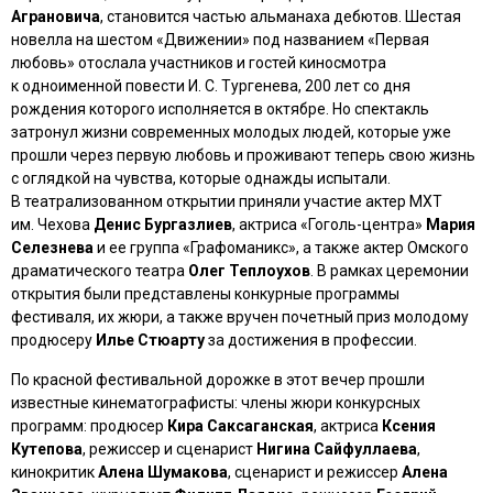
Аграновича
, становится частью альманаха дебютов. Шестая
новелла на шестом «Движении» под названием «Первая
любовь» отослала участников и гостей киносмотра
к одноименной повести И. С. Тургенева, 200 лет со дня
рождения которого исполняется в октябре. Но спектакль
затронул жизни современных молодых людей, которые уже
прошли через первую любовь и проживают теперь свою жизнь
с оглядкой на чувства, которые однажды испытали.
В театрализованном открытии приняли участие актер МХТ
им. Чехова
Денис Бургазлиев
, актриса «Гоголь-центра»
Мария
Селезнева
и ее группа «Графоманикс», а также актер Омского
драматического театра
Олег Теплоухов
. В рамках церемонии
открытия были представлены конкурные программы
фестиваля, их жюри, а также вручен почетный приз молодому
продюсеру
Илье Стюарту
за достижения в профессии.
По красной фестивальной дорожке в этот вечер прошли
известные кинематографисты: члены жюри конкурсных
программ: продюсер
Кира Саксаганская
, актриса
Ксения
Кутепова
, режиссер и сценарист
Нигина Сайфуллаева
,
кинокритик
Алена Шумакова
, сценарист и режиссер
Алена