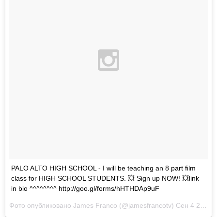
PALO ALTO HIGH SCHOOL - I will be teaching an 8 part film
class for HIGH SCHOOL STUDENTS. 💥 Sign up NOW! 💥link
in bio ^^^^^^^^ http://goo.gl/forms/hHTHDAp9uF
Фото опубликовано James Franco (@jamesfrancotv)
Сен 4 2015 в 6:04 PDT