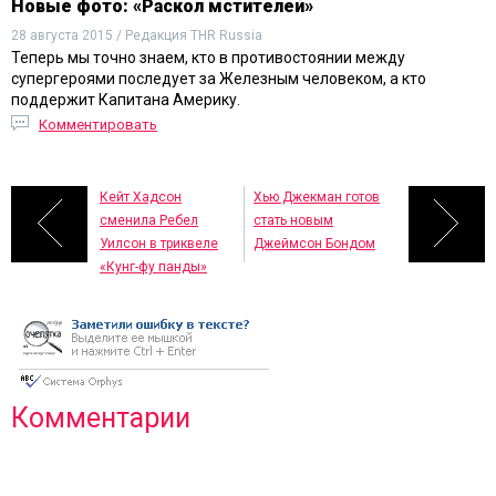
Новые фото: «Раскол мстителей»
28 августа 2015 / Редакция THR Russia
Теперь мы точно знаем, кто в противостоянии между
супергероями последует за Железным человеком, а кто
поддержит Капитана Америку.
Комментировать
Кейт Хадсон
Хью Джекман готов
сменила Ребел
стать новым
Уилсон в триквеле
Джеймсон Бондом
«Кунг-фу панды»
Комментарии