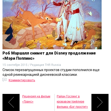
Роб Маршалл снимет для Disney продолжение
«Мэри Поппинс»
15 сентября 2015 / Редакция THR Russia
Список перезапущенных проектов студии пополнился еще
одной реинкарнацией диснеевской классики.
Комментировать
Рецензия на фильм
Райан Гослинг в
«Транс»
кровавом трейлере
фильма «Бог простит»