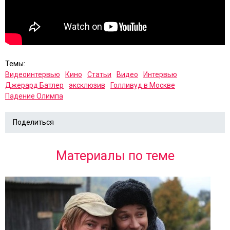
Темы:
Видеоинтервью
Кино
Статьи
Видео
Интервью
Джерард Батлер
эксклюзив
Голливуд в Москве
Падение Олимпа
Поделиться
Материалы по теме