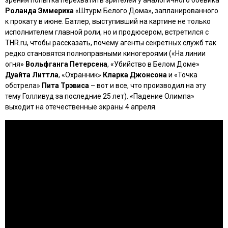
зрения попытка перехватить зрителей у аналогичного боевика
Роланда Эммериха
«Штурм Белого Дома»
, запланированного
к прокату в июне. Батлер, выступивший на картине не только
исполнителем главной роли, но и продюсером, встретился с
THR.ru, чтобы рассказать, почему агенты секретных служб так
редко становятся полноправными киногероями (
«На линии
огня»
Вольфганга Петерсена
,
«Убийство в Белом Доме»
Дуайта Литтла
,
«Охранник»
Кларка Джонсона
и
«Точка
обстрела»
Пита Трэвиса
– вот и все, что производил на эту
тему Голливуд за последние 25 лет).
«Падение Олимпа»
выходит на отечественные экраны 4 апреля.