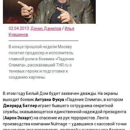
02.04.2013
Денис Данилов
/
Илья
Кувшинов
В конце прошлой недели Москву
посетил продюсер и исполнитель
главной роли в боевике «Падение
Олимпа», рассказавший THR.ru о
теневых героях и подготовке к
созданию картины.
В этом году Белый Дом будет захвачен дважды.
На экраны
выходит боевик
Антуана Фукуа
«Падение Олимпа»
, в котором
Джерард Батлер
играет бывшего сотрудника секретной
службы, оказывающегося единственной надеждой президента
(
Аарон Экхарт
) на спасение из рук террористов. Лента
производства компании NuImage – удавшаяся с кассовой точки