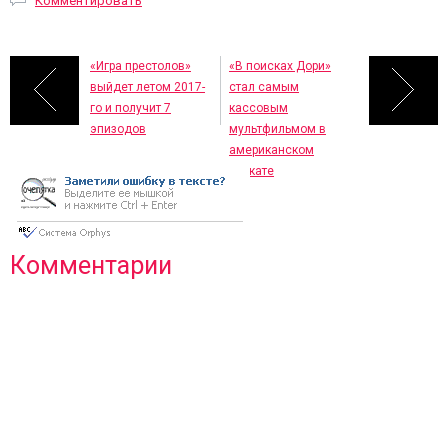
Комментировать
«Игра престолов»
«В поисках Дори»
выйдет летом 2017-
стал самым
го и получит 7
кассовым
эпизодов
мультфильмом в
американском
прокате
Комментарии