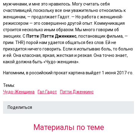
мужчинами, и мне это нравилось. Могу считать себя
счастливицей, поскольку все они уважительно относились к
женщинам, — продолжает Гадот. — Но работа с женщиной-
режиссером — это совершенно другой опыт. Коммуникация
строится несколько иным образом. Мы много говорим об
эмоциях. С
Пэтти
(
Пэтти Дженкинс
, постановщик фильма, —
прим. THR) порой нам удается общаться без слов. Ей не
приходится ничего говорить. Если я испытываю боль, то больно
и ей. Она классная, яркая, жесткая и резкая. Она точно знает,
какой должна быть «Чудо-женщина».
Напомним, в российский прокат картина выйдет 1 июня 2017-го.
Темы:
Чудо-Женщина
Гал Гадот
Пэтти Дженкинс
Поделиться
Материалы по теме