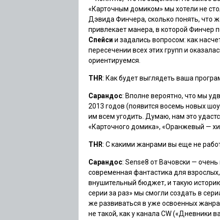
«Карточным домиком» мы хотели не сто
Дэвида Финчера, сколько понять, что же
привлекает манера, в которой Финчер 
Спейси
и задались вопросом: как насче
пересечении всех этих групп и оказала
ориентируемся.
THR
: Как будет выглядеть ваша прогр
Сарандос
: Вполне вероятно, что мы у
2013 годов (появится восемь новых шоу.
им всем угодить. Думаю, нам это удастс
«Карточного домика», «Оранжевый — хи
THR
: С какими жанрами вы еще не рабо
Сарандос
: Sense8 от Вачовски — очень
современная фантастика для взрослых, 
внушительный бюджет, и такую историю
серии за раз» мы смогли создать в сери
же развиваться в уже освоенных жанрах
не такой, как у канала CW (
«Дневники в