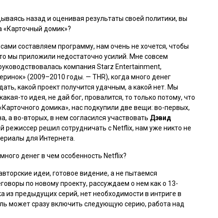
ываясь назад и оценивая результаты своей политики, вы
а «Карточный домик»?
ы сами составляем программу, нам очень не хочется, чтобы
что мы приложили недостаточно усилий. Мне совсем
руководствовалась компания Starz Entertainment,
еринок» (2009–2010 годы. — THR), когда много денег
дать, какой проект получится удачным, а какой нет. Мы
акая-то идея, не дай бог, провалится, то только потому, что
 «Карточного домика», нас подкупили две вещи: во-первых,
а, а во-вторых, в нем согласился участвовать
Дэвид
ый режиссер решил сотрудничать с Netflix, нам уже никто не
сериалы для Интернета.
много денег в чем особенность Netflix?
авторские идеи, готовое видение, а не пытаемся
говоры по новому проекту, рассуждаем о нем как о 13-
а из предыдущих серий, нет необходимости в интриге в
тель может сразу включить следующую серию, работа над