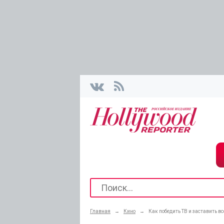
Главная
→
Кино
→
Как победить ТВ и заставить вс