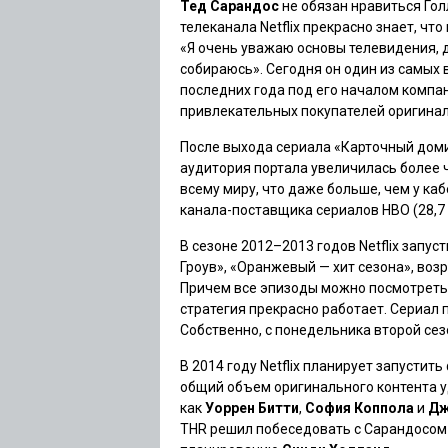
Тед Сарандос
не обязан нравиться Гол
телеканала Netflix прекрасно знает, чт
«Я очень уважаю основы телевидения, 
собираюсь». Сегодня он один из самых 
последних года под его началом компан
привлекательных покупателей оригинал
После выхода сериала
«Карточный дом
аудитория портала увеличилась более ч
всему миру, что даже больше, чем у каб
канала-поставщика сериалов HBO (28,7 
В сезоне 2012–2013 годов Netflix запус
Гроув»
,
«Оранжевый — хит сезона»
, воз
Причем все эпизоды можно посмотреть с
стратегия прекрасно работает. Сериал 
Собственно, с понедельника второй се
В 2014 году Netflix планирует запустит
общий объем оригинального контента у
как
Уоррен Битти
,
София Коппола
и
Дж
THR решил побеседовать с Сарандосом