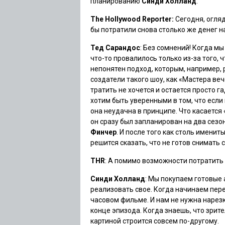
планированию
Синди Холланд
.
The Hollywood Reporter:
Сегодня, огляд
бы потратили снова столько же денег н
Тед Сарандос
: Без сомнений! Когда м
что-то провалилось только из-за того, 
непонятен подход, которым, например, 
создатели такого шоу, как «Мастера веч
тратить не хочется и остается просто га
хотим быть уверенными в том, что если к
она неудачна в принципе. Что касается
он сразу был запланирован на два сезон
Финчер
. И после того как столь именит
решится сказать, что не готов снимать 
THR
: А помимо возможности потратить 
Синди Холланд
: Мы покупаем готовые 
реализовать свое. Когда начинаем пере
часовом фильме. И нам не нужна нарезк
конце эпизода. Когда знаешь, что зри
картиной строится совсем по-другому.