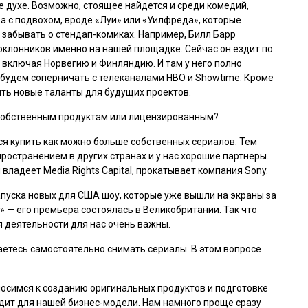
 духе. Возможно, стоящее найдется и среди комедий,
 а с подвохом, вроде «Луи» или «Уилфреда», которые
я забывать о стендап-комиках. Например, Билл Барр
лонников именно на нашей площадке. Сейчас он ездит по
, включая Норвегию и Финляндию. И там у него полно
но будем соперничать с телеканалами HBO и Showtime. Кроме
ить новые таланты для будущих проектов.
— собственным продуктам или лицензированным?
ся купить как можно больше собственных сериалов. Тем
ространением в других странах и у нас хорошие партнеры.
владеет Media Rights Capital, прокатывает компания Sony.
апуска новых для США шоу, которые уже вышли на экраны за
м» — его премьера состоялась в Великобритании. Так что
я деятельности для нас очень важны.
раетесь самостоятельно снимать сериалы. В этом вопросе
носимся к созданию оригинальных продуктов и подготовке
одит для нашей бизнес-модели. Нам намного проще сразу