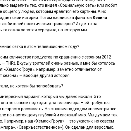
лько выделить тех, кто видел
«Социальную сеть»
или любит
 общего у людей, которым нравятся его картины. А их
подает свои истории. Потом взялись за фанатов
Кевина
т любителей политических триллеров? И где-то на
сь та самая золотая середина, на которую мы
аммная сетка в этом телевизионном году?
двоим количество продуктов по сравнению с сезоном 2012–
 — THR). Вкусы у зрителей очень разные, и мне бы хотелось
я: «Хемлок Гроув», например, заметно отличается от
т сезона» — вообще другая история.
тали, но хотели бы попробовать?
 интересный вариант, который мы давно искали. Это
она не совсем подходит для телевизора — ей требуется
 непросто рассказать. Но с нашим подходом «посмотри все
але по-настоящему глубокий и сложный мир. Мы думаем так
. Например, наш «Хемлок Гроув» — это ужастик, но совсем
ампира»
,
«Сверхъестественное»
). Он сделан для взрослых.