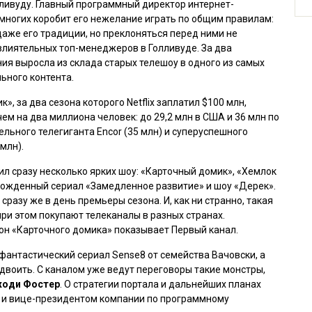
ливуду. Главный программный директор интернет-
о многих коробит его нежелание играть по общим правилам:
даже его традиции, но преклоняться перед ними не
влиятельных топ-менеджеров в Голливуде. За два
ия выросла из склада старых телешоу в одного из самых
ьного контента.
ик»
, за два сезона которого Netflix заплатил $100 млн,
ем на два миллиона человек: до 29,2 млн в США и 36 млн по
ельного телегиганта Encor (35 млн) и суперуспешного
млн).
тил сразу несколько ярких шоу:
«Карточный домик»
,
«Хемлок
рожденный сериал
«Замедленное развитие»
и шоу
«Дерек»
.
разу же в день премьеры сезона. И, как ни странно, такая
при этом покупают телеканалы в разных странах.
зон «Карточного домика» показывает Первый канал.
ь фантастический сериал
Sense8
от семейства Вачовски, а
двоить. С каналом уже ведут переговоры такие монстры,
оди Фостер
. О стратегии портала и дальнейших планах
 и вице-президентом компании по программному