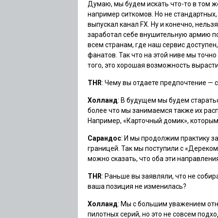
Думаю, мы будем искать что-то в том же
например ситкомов. Но не стандартных,
выпускал канал FX. Ну и конечно, нельз
заработал себе внушительную армию пок
всем странам, где наш сервис доступен
фанатов. Так что на этой ниве мы точ
того, это хорошая возможность выраст
THR
: Чему вы отдаете предпочтение 
Холланд
: В будущем мы будем старать
более что мы занимаемся также их расп
Например, «Карточный домик», которым 
Сарандос
: И мы продолжим практику з
границей. Так мы поступили с «Дереко
можно сказать, что оба эти направлени
THR
: Раньше вы заявляли, что не соби
ваша позиция не изменилась?
Холланд
: Мы с большим уважением от
пилотных серий, но это не совсем подх