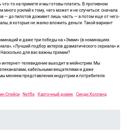
ть что-то на примете и мы готовы платить. В противном
много усилий к тому, чего может и не случиться: сначала
в — до пилотов доживет лишь часть — а потом еще от чего-
иалы, в которые не жалко вложить деньги. Такой вариант
номинаций и даже три победы на «Эмми» (
в номинациях
иала», «Лучший подбор актеров драматического сериала» и
. Насколько для вас важны премии?
что интернет-телевидение выходит в мейнстрим. Мы
 телеканалами, кабельными вещателями и даже
мы меняем представления индустрии и потребителя.
ин Спейси
Netflix
Карточный домик
Синди Холланд