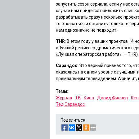
запустить сезон сериала, если у нас ес
случае нам придется приложить слишком 
разрабатывать сразу несколько проекто
то отказаться и оставить только те сер
нам однозначно не подходит.
THR
: В этом году у ваших проектов 14 
«Лучший режиссер драматического сер
«Лучшая операторская работа». — THR
)
Сарандос
: Это верный признак того, 
оказались на одном уровне с лучшими
премиальным телевидением. А значит, 
Темы:
Журнал
ТВ
Кино
Дэвид Финчер
Кев
Тед Сарандос
Поделиться