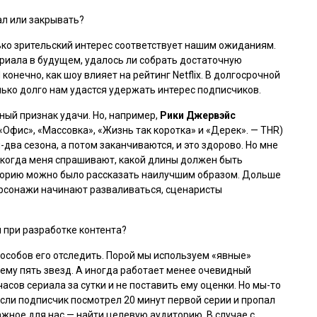
иал или закрывать?
ько зрительский интерес соответствует нашим ожиданиям.
риала в будущем, удалось ли собрать достаточную
онечно, как шоу влияет на рейтинг Netflix. В долгосрочной
олько долго нам удастся удержать интерес подписчиков.
ый признак удачи. Но, например,
Рики Джервэйс
«Офис», «Массовка», «Жизнь так коротка» и «Дерек». — THR
)
два сезона, а потом заканчиваются, и это здорово. Но мне
И когда меня спрашивают, какой длины должен быть
историю можно было рассказать наилучшим образом. Дольше
ерсонажи начинают разваливаться, сценаристы
й при разработке контента?
способов его отследить. Порой мы используем «явные»
 ему пять звезд. А иногда работает менее очевидный
асов сериала за сутки и не поставить ему оценки. Но мы-то
если подписчик посмотрел 20 минут первой серии и пропал
ажное для нас — найти целевую аудиторию. В случае с