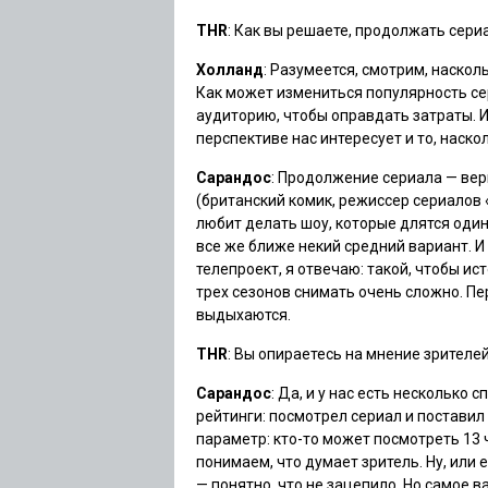
THR
: Как вы решаете, продолжать сер
Холланд
: Разумеется, смотрим, наскол
Как может измениться популярность се
аудиторию, чтобы оправдать затраты. И к
перспективе нас интересует и то, наск
Сарандос
: Продолжение сериала — верн
(
британский комик, режиссер сериалов 
любит делать шоу, которые длятся один-
все же ближе некий средний вариант. 
телепроект, я отвечаю: такой, чтобы 
трех сезонов снимать очень сложно. П
выдыхаются.
THR
: Вы опираетесь на мнение зрителе
Сарандос
: Да, и у нас есть несколько 
рейтинги: посмотрел сериал и поставил
параметр: кто-то может посмотреть 13 ч
понимаем, что думает зритель. Ну, или 
— понятно, что не зацепило. Но самое в