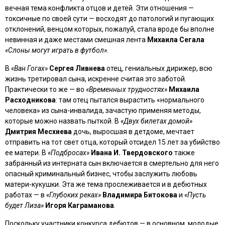
вечная тема конфликта отцов и детей. Эти отношения —
токсичные по своей сути — восходят до патологий и пугающих
отклонений, венцом которых, пожалуй, стала вроде бы вполне
невинная и даже местами смешная лента
Михаила Сегала
«Слоны могут играть в футбол»
.
В
«Ван Гогах»
Сергея Ливнева
отец, гениальных дирижер, всю
жизнь третировал сына, искренне считая это заботой.
Практически то же — во
«Временных трудностях»
Михаила
Расходникова
: там отец пытался вырастить «нормального
человека» из сына-инвалида, зачастую применяя методы,
которые можно назвать пыткой. В
«Двух билетах домой»
Дмитрия Месхиева
дочь, выросшая в детдоме, мечтает
отправить на тот свет отца, который отсидел 15 лет за убийство
ее матери. В
«Подбросах»
Ивана И. Твердовского
также
забранный из интерната сын включается в смертельно для него
опасный криминальный бизнес, чтобы заслужить любовь
матери-кукушки. Эта же тема прослеживается и в дебютных
работах — в
«Глубоких реках»
Владимира Битокова
и
«Пусть
будет Лиза»
Игоря Каграманова
.
Поскольку участники конкурса дебютов — в основном, молодые