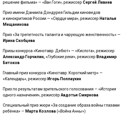
решение фильма» — «
Ван Гоги
», режиссер
Сергей Ливнев
Приз имени Даниила Дондурея Гильдии киноведов
и кинокритиков России — «
Сердце мира
», режиссер
Наталья
Мещанинова
Приз «За трепетность таланта и чарующую женственность» —
Ирина Скобцева
Призы конкурса «Кинотавр. Дебют» — «
Кислота
», режиссер
Александр Горчилин,
«
Глубокие реки
», режиссер
Владимир
Битоков
Главный приз конкурса «Кинотавр. Короткий метр» —
«
Календарь
», режиссер
Игорь Поплаухин
Приз по результатам зрительского голосования — «
История
одного назначения
», режиссёр
Авдотья Смирнова
Специальный приз жюри «За создание образа войны глазами
ребёнка» —
Марта Козлова
(«
Война Анны
»)