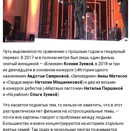
Чуть выровнялся по сравнению с прошлым годом и гендерный
перевес. В 2017-м в полном метре был лишь один фильм,
снятый женщиной —
«Близкие»
Ксении Зуевой
, в 2018-м три
из двенадцати в основном конкурсе (
«История одного
назначения»
Авдотьи Смирновой
,
«Заповедник»
Анны Матисон
и
«Сердце мира»
Наталии Мещаниновой
) и два из восьми
в конкурсе дебютов (
«Мертвые ласточки»
Натальи Першиной
и
«На районе»
Ольги Зуевой
).
Что касается поднятых тем, то нельзя не заметить, что в этот
раз практически нет фильмов на остросоциальные темы, —
почти все картины говорят о проблемах между людьми.
Большинство и вовсе концентрируются на историях отдельно
взятых семей. Так сразу в нескольких лентах поднимается