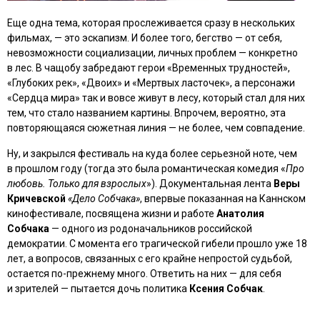
Еще одна тема, которая прослеживается сразу в нескольких
фильмах, — это эскапизм. И более того, бегство — от себя,
невозможности социализации, личных проблем — конкретно
в лес. В чащобу забредают герои «Временных трудностей»,
«Глубоких рек», «Двоих» и «Мертвых ласточек», а персонажи
«Сердца мира» так и вовсе живут в лесу, который стал для них
тем, что стало названием картины. Впрочем, вероятно, эта
повторяющаяся сюжетная линия — не более, чем совпадение.
Ну, и закрылся фестиваль на куда более серьезной ноте, чем
в прошлом году (тогда это была романтическая комедия «
Про
любовь. Только для взрослых
»). Документальная лента
Веры
Кричевской
«Дело Собчака»
, впервые показанная на Каннском
кинофестивале, посвящена жизни и работе
Анатолия
Собчака
— одного из родоначальников российской
демократии. С момента его трагической гибели прошло уже 18
лет, а вопросов, связанных с его крайне непростой судьбой,
остается по-прежнему много. Ответить на них — для себя
и зрителей — пытается дочь политика
Ксения Собчак
.