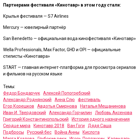
Партнерами фестиваля «Кинотавр» в этом году стали:
Крылья фестиваля — S7 Airlines
Mercury — ювелирный партнёр
San Benedetto — официальная вода кинофестиваля «Кинотавр»
Wella Professionals, Max Factor, GHD и OPI — официальные
стилисты «Кинотавра»
START — главная интернет-платформа для просмотра сериалов
и фильмов на русском языке
Темы:
Федор Бондарчук
Алексей Попогребский
Александр Роднянский
Анна Слю
фестиваль
Егор Корешков
Авдотья Смирнова
Наталья Мещанинова
Иван И. Твердовский
Александр Горчилин
Любовь Аксенова
Григорий Константинопольский
История одного назначения
Сердце мира
Кинотавр 2018
Ван Гоги
Дядя Саша
Подбросы
Русский бес
Война Анны
Кислота
Марта Козлова
Глубокие реки
Игорь Поплаухин
Календарь