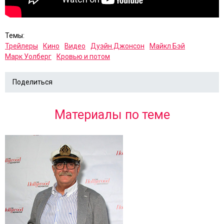
Темы:
Трейлеры
Кино
Видео
Дуэйн Джонсон
Майкл Бэй
Марк Уолберг
Кровью и потом
Поделиться
Материалы по теме