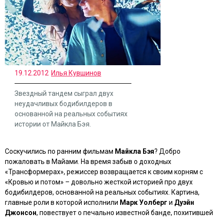
19.12.2012
Илья Кувшинов
Звездный тандем сыграл двух
неудачливых бодибилдеров в
основанной на реальных событиях
истории от Майкла Бэя.
Соскучились по ранним фильмам
Майкла Бэя
? Добро
пожаловать в Майами. На время забыв о доходных
«Трансформерах»
, режиссер возвращается к своим корням с
«Кровью и потом»
– довольно жесткой историей про двух
бодибилдеров, основанной на реальных событиях. Картина,
главные роли в которой исполнили
Марк Уолберг
и
Дуэйн
Джонсон
, повествует о печально известной банде, похитившей