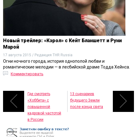
Новый трейлер: «Кэрол» с Кейт Бланшетт и Руни
Марой
17 августа 2015 / Редакция THR Russia
Огни ночного города, история однополой любви и
романтические мелодии — в лесбийской драме Тодда Хейнса.
Комментировать
Где смотреть
13 сценариев
«Хоббита» с
будущего Земли
повышенной
после конца света
кадровой частотой
в России