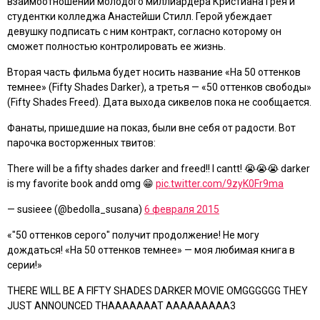
взаимоотношений молодого миллиардера Кристиана Грея и
студентки колледжа Анастейши Стилл. Герой убеждает
девушку подписать с ним контракт, согласно которому он
сможет полностью контролировать ее жизнь.
Вторая часть фильма будет носить название
«На 50 оттенков
темнее»
(
Fifty Shades Darker
), а третья —
«50 оттенков свободы»
(
Fifty Shades Freed
). Дата выхода сиквелов пока не сообщается.
Фанаты, пришедшие на показ, были вне себя от радости. Вот
парочка восторженных твитов:
There will be a fifty shades darker and freed!! I cantt! 😭😭😭 darker
is my favorite book andd omg 😁
pic.twitter.com/9zyK0Fr9ma
— susieee (@bedolla_susana)
6 февраля 2015
«"50 оттенков серого" получит продолжение! Не могу
дождаться! «На 50 оттенков темнее» — моя любимая книга в
серии!»
THERE WILL BE A FIFTY SHADES DARKER MOVIE OMGGGGGG THEY
JUST ANNOUNCED THAAAAAAAT AAAAAAAAA3