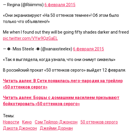
— Regina (@Riiiimms)
6 февраля 2015
«Они экранизируют «На 50 оттенков темнее»! Об этом было
только что объявлено!»
Me when I found out they will be going fifty shades darker and freed
pic.twitter.com/VYw9QzGaEL
— ✽∙ Miss Steele ∙✽ (@xanaxsteelex)
6 февраля 2015
«Так я выглядела, когда узнала, что они снимут сиквелы»
В российский прокат «50 оттенков серого» выйдет 12 февраля.
Читать далее: В Сети появилась лего-пародия на трейлер
«50 оттенков серого»
Читать далее: Борцы с домашним насилием призывают
бойкотировать «50 оттенков серого»
Темы:
Новости
Кино
Сэм Тейлор-Джонсон
50 оттенков серого
Дакота Джонсон
Джейми Дорнан