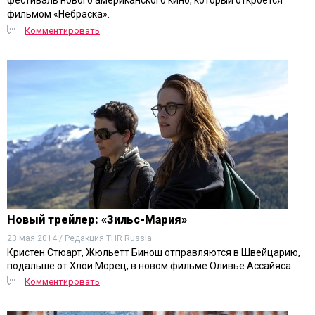
фестиваль нового американского кино, который откроется
фильмом
«Небраска»
.
Комментировать
Новый трейлер: «Зильс-Мария»
23 мая 2014 / Редакция THR Russia
Кристен Стюарт, Жюльетт Бинош отправляются в Швейцарию,
подальше от Хлои Морец, в новом фильме Оливье Ассайяса.
Комментировать