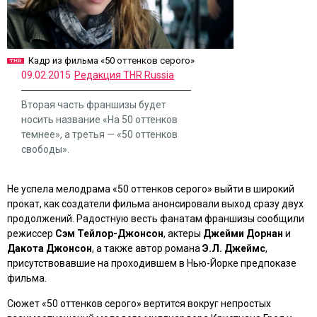
Кадр из фильма «50 оттенков серого»
09.02.2015
Редакция THR Russia
Вторая часть франшизы будет
носить название «На 50 оттенков
темнее», а третья — «50 оттенков
свободы».
Не успела мелодрама
«50 оттенков серого»
выйти в широкий
прокат, как создатели фильма анонсировали выход сразу двух
продолжений. Радостную весть фанатам франшизы сообщили
режиссер
Сэм Тейлор-Джонсон
, актеры
Джейми Дорнан
и
Дакота Джонсон
, а также автор романа
Э.Л. Джеймс
,
присутствовавшие на проходившем в Нью-Йорке предпоказе
фильма.
Сюжет
«50 оттенков серого»
вертится вокруг непростых