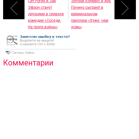
Сет Роген и Зак
Энтони Хопкинс и Аль
Эфрон станут
Пачино сыграют в
друзьями в сиквеле
криминальном
комедии «Соседи.
триллере «Хуже, чем
На тропе войны»
ложь»
Комментарии