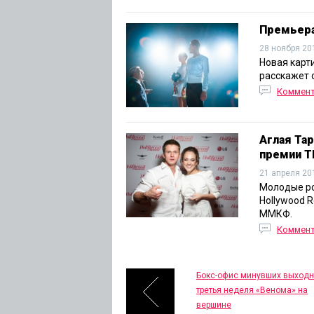
Премьера
28 ноября 20
Новая карт
расскажет 
Коммен
Аглая Та
премии T
21 апреля 20
Молодые ро
Hollywood R
ММКФ.
Коммен
Бокс-офис минувших выходн
третья неделя «Венома» на
вершине