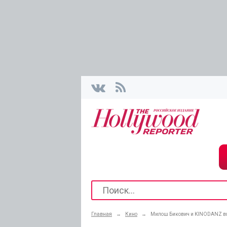
Главная
→
Кино
→
Милош Бикович и KINODANZ вп