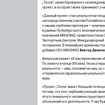
„Тесла“, ориентированного на междуна
проект, в котором также принимают уч
«Данный проект стал результатом плод
непосредственном участии Российского
с нашим сербским партнером — компани
в рамках Петербургского экономическ
компанией KINODANZ, правительством С
Экспортным Центром. Международный с
соглашения. В ближайшее время мы пла
добавил
CEO KINODANZ
Виктор Денисю
Фильм расскажет об альтернативном об
По сюжету в конце XIX века Тесла отк
реальность — мир, похожий на наш, но 
отправляться параллельную реальност
миру.
«Проект „Тесла“ имеет большой потенц
потому, что этот сербский ученный сво
этого гениального человека существует
объяснений его деятельности. У нас б