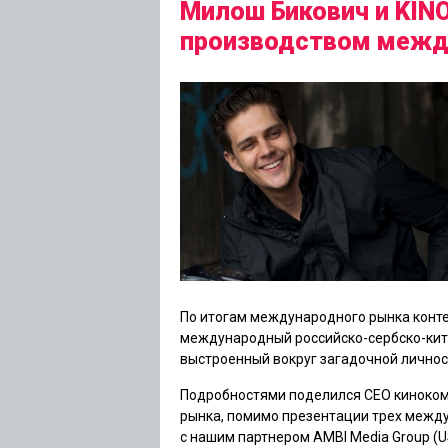
Милош Бикович и KIN
производством межд
По итогам международного рынка конт
международный российско-сербско-кит
выстроенный вокруг загадочной личнос
Подробностями поделился
CEO киноко
рынка, помимо презентации трех между
с нашим партнером AMBI Media Group (