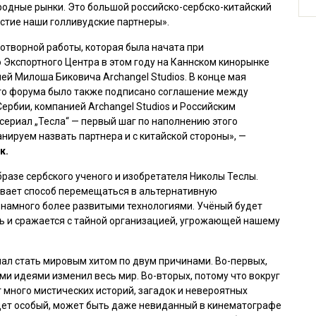
родные рынки. Это большой российско-сербско-китайский
астие наши голливудские партнеры».
отворной работы, которая была начата при
 Экспортного Центра в этом году на Каннском кинорынке
ей Милоша Биковича Archangel Studios. В конце мая
ого форума было также подписано соглашение между
ербии, компанией Archangel Studios и Российским
ериал „Тесла“ — первый шаг по наполнению этого
нируем назвать партнера и с китайской стороны», —
к.
разе сербского ученого и изобретателя Николы Теслы.
рывает способ перемещаться в альтернативную
с намного более развитыми технологиями. Учёный будет
ь и сражается с тайной организацией, угрожающей нашему
иал стать мировым хитом по двум причинами. Во-первых,
ими идеями изменил весь мир. Во-вторых, потому что вокруг
 много мистических историй, загадок и невероятных
удет особый, может быть даже невиданный в кинематографе