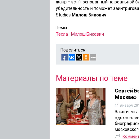
жанр
–
sci-fi, основанный на реальной 
убедительность и поможет заинтригова
Studios
Милош Бикович.
Темы:
Тесла
Милош Бикович
Поделиться
Материалы по теме
Сергей Бе
Москве»
11 января 20
Закончены 
вдохновлен
биографиям
московског
Коммен