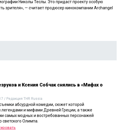
биографии Николы Теслы. Это придаст проекту особую
ть зрителя», — считает
продюсер кинокомпании Archangel
зруков и Ксения Собчак снялись в «Мифах о
17 / Редакция THR Russia
съемки абсурдной комедии, сюжет которой
 легендами и мифами Древней Греции, а также
и самых модных и востребованных персонажей
о светского Олимпа.
тировать