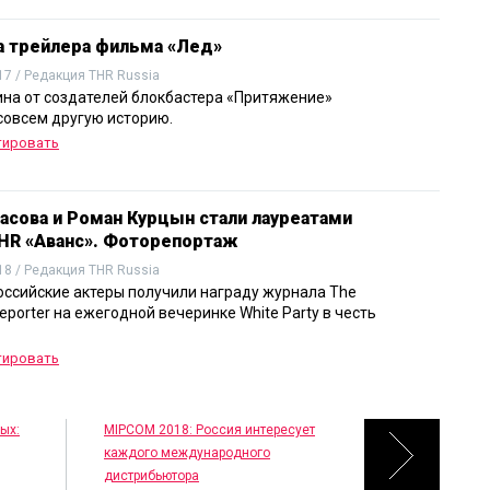
 трейлера фильма «Лед»
17 / Редакция THR Russia
ина от создателей блокбастера «Притяжение»
совсем другую историю.
тировать
расова и Роман Курцын стали лауреатами
HR «Аванс». Фоторепортаж
18 / Редакция THR Russia
ссийские актеры получили награду журнала The
eporter на ежегодной вечеринке White Party в честь
тировать
ых:
MIPCOM 2018: Россия интересует
каждого международного
дистрибьютора