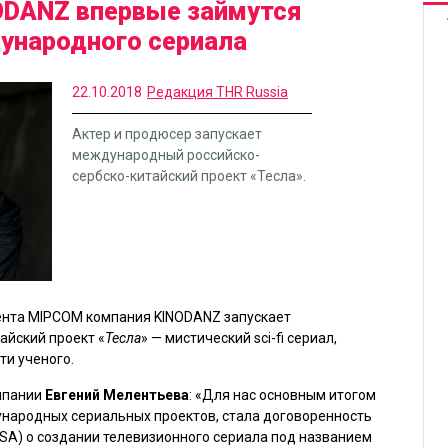
ODANZ впервые займутся
ународного сериала
22.10.2018
Редакция THR Russia
Актер и продюсер запускает
международный российско-
сербско-китайский проект «Тесла».
ента MIPCOM компания KINODANZ запускает
айский проект
«
Тесла
» — мистический sci-fi сериал,
ти ученого.
мпании
Евгений Мелентьева
:
«Для нас основным итогом
народных сериальных проектов, стала договоренность
USA) о создании телевизионного сериала под названием