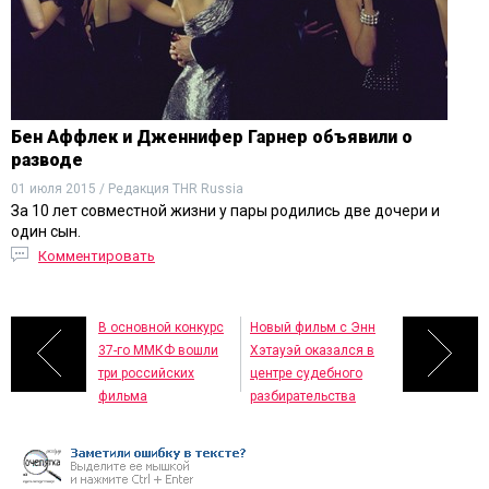
Бен Аффлек и Дженнифер Гарнер объявили о
разводе
01 июля 2015 / Редакция THR Russia
За 10 лет совместной жизни у пары родились две дочери и
один сын.
Комментировать
В основной конкурс
Новый фильм с Энн
37-го ММКФ вошли
Хэтауэй оказался в
три российских
центре судебного
фильма
разбирательства