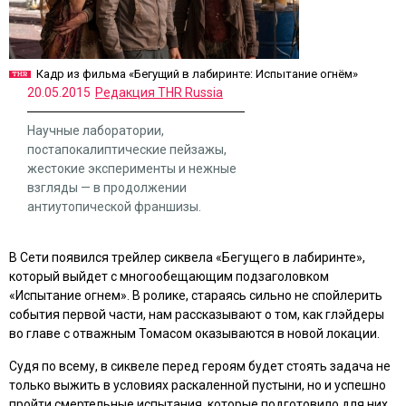
Кадр из фильма «Бегущий в лабиринте: Испытание огнём»
20.05.2015
Редакция THR Russia
Научные лаборатории,
постапокалиптические пейзажы,
жестокие эксперименты и нежные
взгляды — в продолжении
антиутопической франшизы.
В Сети появился трейлер сиквела
«Бегущего в лабиринте»
,
который выйдет с многообещающим подзаголовком
«Испытание огнем»
. В ролике, стараясь сильно не спойлерить
события первой части, нам рассказывают о том, как глэйдеры
во главе с отважным Томасом оказываются в новой локации.
Судя по всему, в сиквеле перед героям будет стоять задача не
только выжить в условиях раскаленной пустыни, но и успешно
пройти смертельные испытания, которые подготовило для них