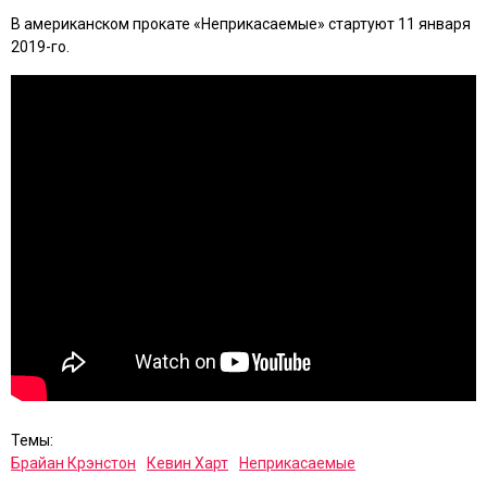
В американском прокате «Неприкасаемые» стартуют 11 января
2019-го.
Темы:
Брайан Крэнстон
Кеви­н Харт
Неприкасаемые