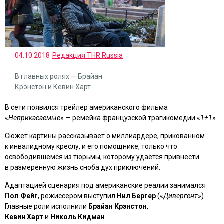
04.10.2018
Редакция THR Russia
В главных ролях — Брайан
Крэнстон и Кевин Харт.
В сети появился трейлер американского фильма
«
Неприкасаемые
» — ремейка французской трагикомедии «
1+1
».
Сюжет картины рассказывает о миллиардере, прикованном
к инвалидному креслу, и его помощнике, только что
освободившемся из тюрьмы, которому удаётся привнести
в размеренную жизнь сноба дух приключений.
Адаптацией сценария под американские реалии занимался
Пол Фейг
, режиссером выступил
Нил Бергер
(«
Дивергент
»).
Главные роли исполнили
Брайан Крэнстон
,
Кевин Харт
и
Николь Кидман
.