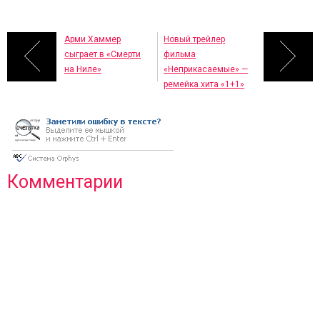
Арми Хаммер
Новый трейлер
сыграет в «Смерти
фильма
на Ниле»
«Неприкасаемые» —
ремейка хита «1+1»
Комментарии