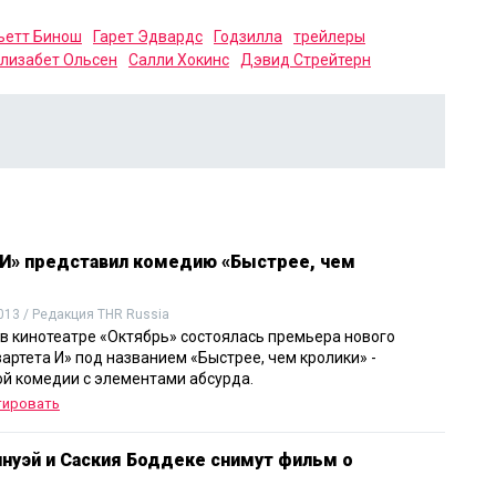
етт Бинош
Гарет Эдвардс
Годзилла
трейлеры
лизабет Ольсен
Салли Хокинс
Дэвид Стрейтерн
 И» представил комедию «Быстрее, чем
013 / Редакция THR Russia
 в кинотеатре «Октябрь» состоялась премьера нового
артета И» под названием «Быстрее, чем кролики» -
й комедии с элементами абсурда.
тировать
инуэй и Саския Боддеке снимут фильм о