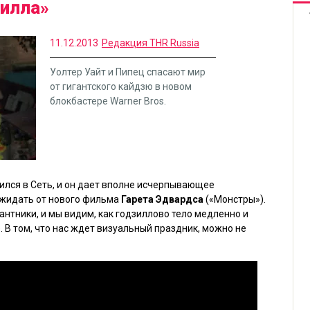
зилла»
11.12.2013
Редакция THR Russia
Уолтер Уайт и Пипец спасают мир
от гигантского кайдзю в новом
блокбастере Warner Bros.
ился в Сеть, и он дает вполне исчерпывающее
ожидать от нового фильма
Гарета Эдвардса
(
«Монстры»
).
нтники, и мы видим, как годзиллово тело медленно и
. В том, что нас ждет визуальный праздник, можно не