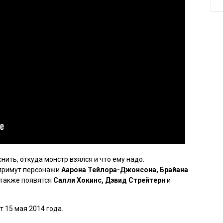
ить, откуда монстр взялся и что ему надо.
 примут персонажи
Аарона Тейлора-Джонсона, Брайана
х также появятся
Салли Хокинс, Дэвид Стрейтерн
и
 15 мая 2014 года.