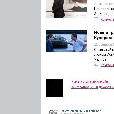
21 мая 2015 
Началась п
Александра
Коммен
Новый тр
Купером
29 сентября 
Опальный п
Люком Скай
Уэллса.
Коммен
Чарты легальных онлайн-
кинотеатров, 2 – 8 декабря 2