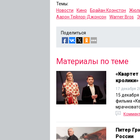
Темы:
Новости
Кино
Брайан Крэнстон
Жюль
Аарон Тейлор-Джонсон
Warner Bros
Э
Поделиться
Материалы по теме
«Квартет
кролики»
17 декабря 2
15 декабря
фильма «Кв
мрачновато
Коммен
Питер Гр
России