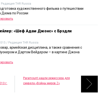
/ Редакция THR Russia
одготовка художественного фильма о путешествии
 Дюма по России
тировать
ейлер: «Шеф Адам Джонс» с Брэдли
2015 / Редакция THR Russia
овар, армейская дисциплина, а также сравнения с
уокером и Дартом Вейдером — в картине Джона
тировать
Paramount нашли режиссера для
013 г.
сиквела «Войны миров Z»