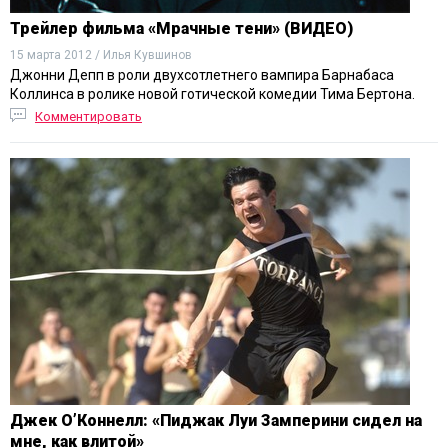
Трейлер фильма «Мрачные тени» (ВИДЕО)
15 марта 2012 / Илья Кувшинов
Джонни Депп в роли двухсотлетнего вампира Барнабаса
Коллинса в ролике новой готической комедии Тима Бертона.
Комментировать
Джек О’Коннелл: «Пиджак Луи Замперини сидел на
мне, как влитой»