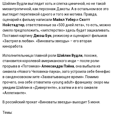
Шэйлин Вудли выглядит хоть и слегка циничной, но не такой
мизантропичной, как персонаж Дакоты. А в остальном все это
выглядит перепевкой одного и того же мотива. Правда,
сценарий к фильму написали
Майкл Уэбер
и
Скотт
Нойстадтер
, ответственные за
«500 дней лета»
, то есть, можно
смело предположить, «хипстерство» здесь будет зашкаливать.
Поставил картину
Джош Бун
, режиссер и сценарист фильмов
«Застрял в любви»
.
«Виноваты звезды»
– его вторая
киноработа.
Исполнительница главной роли
Шэйлин Вудли
, похоже,
становится королевой американского инди – после роли-
прорыва в
«Потомках»
Александра Пэйна
, она выбыла из
сиквела
«Нового Человека-паука»
, зато устроила себе бенефис
в санденсовском хите
«Захватывающее время»
. Помимо
прочего, она себе отхватила «young adult» франшизу: скоро мы
увидим Шэйлин в
«Дивергенте»
, а затем и в его сиквеле
«Аллегианте»
.
В российский прокат
«Виноваты звезды»
выходит 5 июня.
Темы: