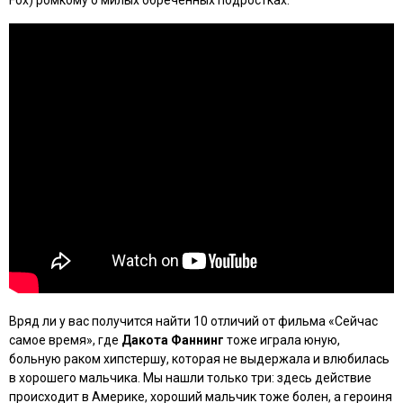
Fox) ромкому о милых обреченных подростках.
Вряд ли у вас получится найти 10 отличий от фильма
«Сейчас
самое время»
, где
Дакота Фаннинг
тоже играла юную,
больную раком хипстершу, которая не выдержала и влюбилась
в хорошего мальчика. Мы нашли только три: здесь действие
происходит в Америке, хороший мальчик тоже болен, а героиня