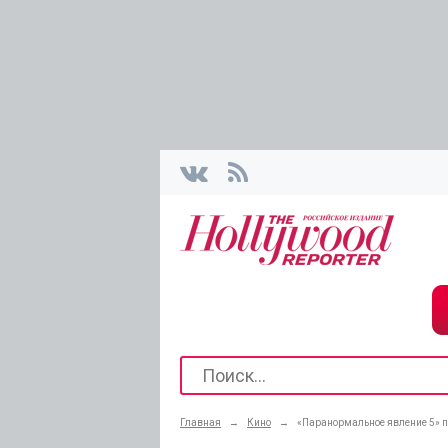
Главная
→
Кино
→
«Паранормальное явление 5» п