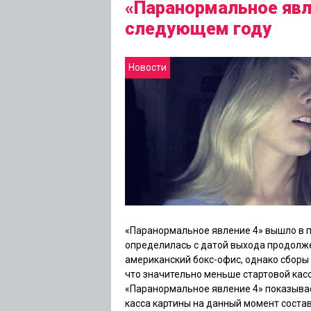
«Паранормальное явле
следующем году
Новости
«Паранормальное явление 4»
вышло в п
определилась с датой выхода продолж
американский бокс-офис, однако сборы
что значительно меньше стартовой кас
«Паранормальное явление 4»
показывае
касса картины на данный момент соста