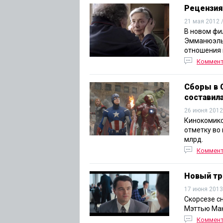
Рецензия
21 мая 2012 
В новом фи
Эмманюэль 
отношения 
Коммен
Сборы в 
составила
26 июня 2012
Кинокомикс
отметку во
млрд.
Коммен
Новый тр
17 июня 2013
Скорсезе с
Мэттью Мак
Коммен