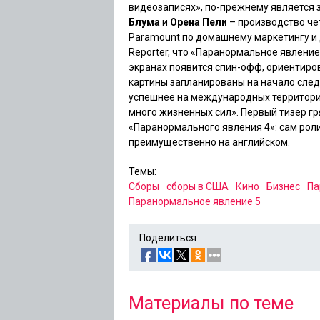
видеозаписях», по-прежнему является
Блума
и
Орена Пели
– производство че
Paramount по домашнему маркетингу и
Reporter
, что
«Паранормальное явление
экранах появится спин-офф, ориентиро
картины запланированы на начало след
успешнее на международных территория
много жизненных сил». Первый тизер г
«Паранормального явления 4»
: сам рол
преимущественно на английском.
Темы:
Сборы
сборы в США
Кино
Бизнес
Па
Паранормальное явление 5
Поделиться
Материалы по теме