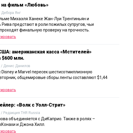
 на фильм «Любовь»
/ Дебора Янг
льме Михаэля Ханеке Жан-Луи Трентиньян и
Рива предстают в роли пожилых супругов, чьи
проходят финальную проверку на прочность.
тировать
США: американская касса «Мстителей»
 $600 млн.
 / Денис Данилов
 Disney и Marvel пересек шестисотмиллионную
 вторник, общемировые сборы ленты составляют $1,44
тировать
ейлер: «Волк с Уолл-Стрит»
 / Редакция THR Russia
нова объединяется с ДиКаприо. Также в ролях –
Конахи и Джона Хилл.
тировать