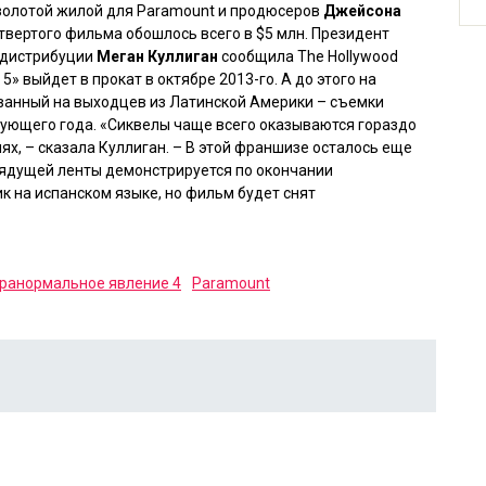
 золотой жилой для Paramount и продюсеров
Джейсона
твертого фильма обошлось всего в $5 млн. Президент
 дистрибуции
Меган Куллиган
сообщила
The Hollywood
 5»
выйдет в прокат в октябре 2013-го. А до этого на
ванный на выходцев из Латинской Америки – съемки
ующего года. «Сиквелы чаще всего оказываются гораздо
х, – сказала Куллиган. – В этой франшизе осталось еще
рядущей ленты демонстрируется по окончании
ик на испанском языке, но фильм будет снят
ранормальное явление 4
Paramount