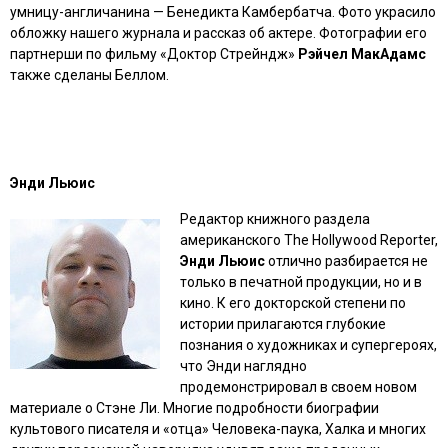
умницу-англичанина — Бенедикта Камбербатча. Фото украсило
обложку нашего журнала и рассказ об актере. Фотографии его
партнерши по фильму «Доктор Стрейндж»
Рэйчел МакАдамс
также сделаны Беллом.
Энди Льюис
Редактор книжного раздела
американского The Hollywood Reporter,
Энди Льюис
отлично разбирается не
только в печатной продукции, но и в
кино. К его докторской степени по
истории прилагаются глубокие
познания о художниках и супергероях,
что Энди наглядно
продемонстрировал в своем новом
материале о Стэне Ли. Многие подробности биографии
культового писателя и «отца» Человека-паука, Халка и многих