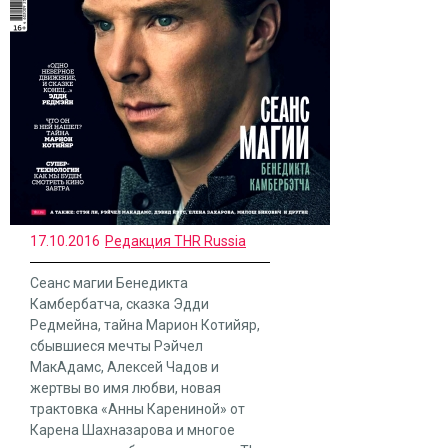
17.10.2016
Редакция THR Russia
Сеанс магии Бенедикта
Камбербатча, сказка Эдди
Редмейна, тайна Марион Котийяр,
сбывшиеся мечты Рэйчел
МакАдамс, Алексей Чадов и
жертвы во имя любви, новая
трактовка «Анны Карениной» от
Карена Шахназарова и многое