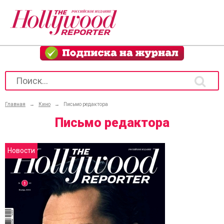
Главная
→
Кино
→
Письмо редактора
Письмо редактора
Новости