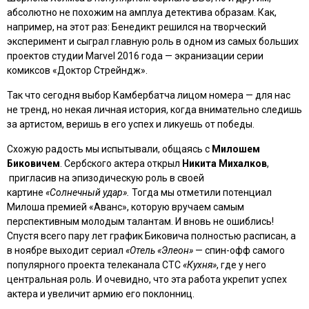
абсолютно не похожим на амплуа детектива образам. Как,
например, на этот раз: Бенедикт решился на творческий
эксперимент и сыграл главную роль в одном из самых больших
проектов студии Marvel 2016 года — экранизации серии
комиксов «Доктор Стрейндж».
Так что сегодня выбор Камбербатча лицом номера — для нас
не тренд, но некая личная история, когда внимательно следишь
за артистом, веришь в его успех и ликуешь от победы.
Схожую радость мы испытывали, общаясь с
Милошем
Биковичем
. Сербского актера открыл
Никита Михалков
,
пригласив на эпизодическую роль в своей
картине
«Солнечный удар».
Тогда мы отметили потенциал
Милоша премией «Аванс», которую вручаем самым
перспективным молодым талантам. И вновь не ошиблись!
Спустя всего пару лет график Биковича полностью расписан, а
в ноябре выходит сериал
«Отель «Элеон»
— спин-офф самого
популярного проекта телеканала СТС
«Кухня»
, где у него
центральная роль. И очевидно, что эта работа укрепит успех
актера и увеличит армию его поклонниц.