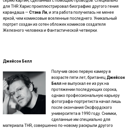
серию картин, сделанных с помощью проводов. Специально
для THR Харис проиллюстрировал биографию другого гения
карандаша —
Стэна Ли
, и эта работа получилась не менее
яркой, чем комиксовые вселенные последнего. Уникальный
портрет создан из сотен обложек комиксов создателя
Железного человека и Фантастической четверки.
Джейсон Белл
Получив свою первую камеру в
возрасте пяти лет, британец
Джейсон
Белл
не выпускал ее из рук на
протяжении последующих сорока,
однако профессиональную карьеру
фотографа-портретиста начал лишь
после окончания Оксфордского
университета в 1990 году. Снимки,
сделанные им специально для
материала THR, совершенно по-новому раскрыли другого