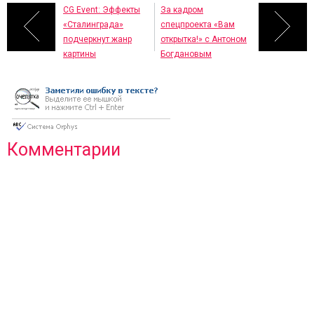
CG Event: Эффекты
За кадром
«Сталинграда»
спецпроекта «Вам
подчеркнут жанр
открытка!» с Антоном
картины
Богдановым
Комментарии