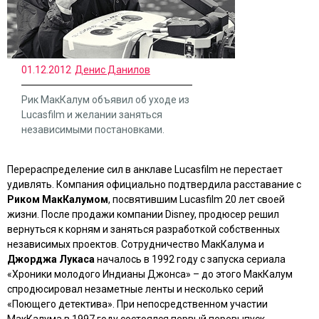
01.12.2012
Денис Данилов
Рик МакКалум объявил об уходе из
Lucasfilm и желании заняться
независимыми постановками.
Перераспределение сил в анклаве Lucasfilm не перестает
удивлять. Компания официально подтвердила расставание с
Риком МакКалумом
, посвятившим Lucasfilm 20 лет своей
жизни. После продажи компании Disney, продюсер решил
вернуться к корням и заняться разработкой собственных
независимых проектов. Сотрудничество МакКалума и
Джорджа Лукаса
началось в 1992 году с запуска сериала
«Хроники молодого Индианы Джонса»
– до этого МакКалум
спродюсировал незаметные ленты и несколько серий
«Поющего детектива»
. При непосредственном участии