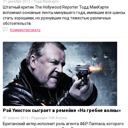
31 декабря 2012 / Тодд МакКарти
Штатный критик The Hollywood Reporter Тодд МакКарти
вспомнил основные ленты минувшего года, имевшие все шансы
стать хорошими, но рухнувшие под тяжестью различных
обстоятельств.
Комментировать
Рэй Уинстон сыграет в ремейке «На гребне волны»
07 апреля 2014 / Редакция THR Russia
Британский актер исполнит роль агента ФБР Паппаса, которого