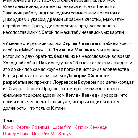
МакКалума в 1997 году состоялся первый перевыпуск
«Звездных войн»
, а затем появилась и Новая Трилогия.
Закончив работу над последним совместным проектом с
Джорджем Лукасом, драмой
«Красные хвосты»
, МакКалум
перебрался в Прагу, где приступил к продюсированию
несопоставимых с Сагой по масштабу независимых картин.
«У меня есть русский фильм
Сергея Лозницы
о Бабьем Яре, –
сообщил МакКалум. – С
Томашем Машином
мы делаем
историю о двух братьях, бежавших из Чехословакии во время
Холодной войны. По их следу шло 28 тысяч советских солдат, и
это до сих пор самая крупная погоня в истории человечества.
Еще я работаю над фильмом с
Дэвидом Ойелово
и
разрабатываю проект с
Лоуренсом Боуэном
про детей-солдат
из Сьерра-Леоне». Продюсер с нетерпением ждет новых
фильмов под командованием
Кэтлин Кеннеди
и уверен, что
если и есть человек в Голливуде, который годится на эту
должность – то только Кэтлин.
Темы:
Кино
Сергей Лозница
Lucasfilm
Кэтлин Кеннеди
Disney + Lucasfilm
Рик МакКалум