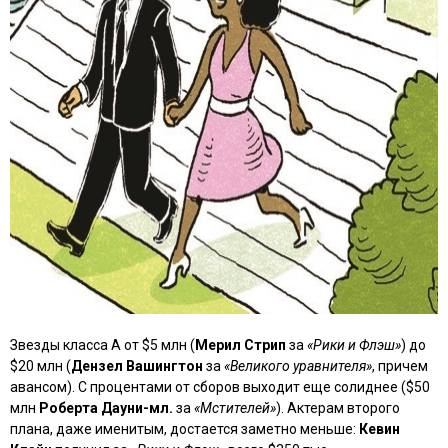
Звезды класса А от $5 млн (
Мерил Стрип
за
«Рики и Флэш»
) до
$20 млн (
Дензел Вашингтон
за
«Великого уравнителя»
, причем
авансом). С процентами от сборов выходит еще солиднее ($50
млн
Роберта Дауни-мл.
за
«Мстителей»
). Актерам второго
плана, даже именитым, достается заметно меньше:
Кевин