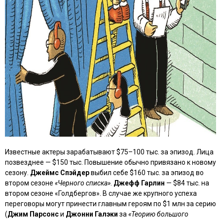
Известные актеры зарабатывают $75–100 тыс. за эпизод. Лица
позвезднее — $150 тыс. Повышение обычно привязано к новому
сезону.
Джеймс Спэйдер
выбил себе $160 тыс. за эпизод во
втором сезоне
«Черного списка»
.
Джефф Гарлин
— $84 тыс. на
втором сезоне «Голдбергов». В случае же крупного успеха
переговоры могут принести главным героям по $1 млн за серию
(
Джим Парсонс
и
Джонни Галэки
за
«Теорию большого