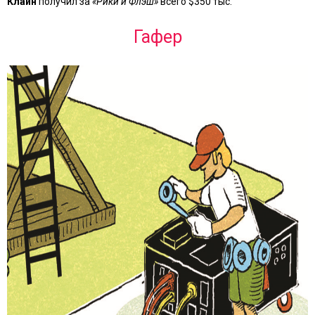
Клайн
получил за
«Рики и Флэш»
всего $350 тыс.
Гафер