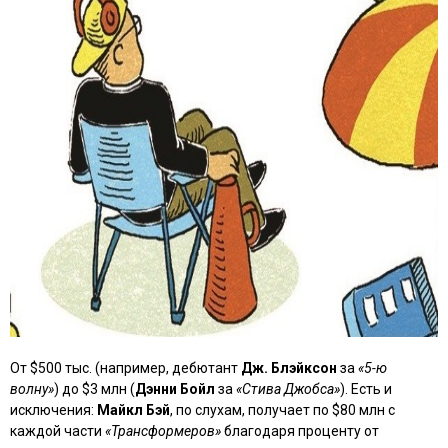
От $500 тыс. (например, дебютант
Дж. Блэйксон
за
«5-ю
волну»
) до $3 млн (
Дэнни Бойл
за
«Стива Джобса»
). Есть и
исключения:
Майкл Бэй
, по слухам, получает по $80 млн с
каждой части
«Трансформеров»
благодаря проценту от