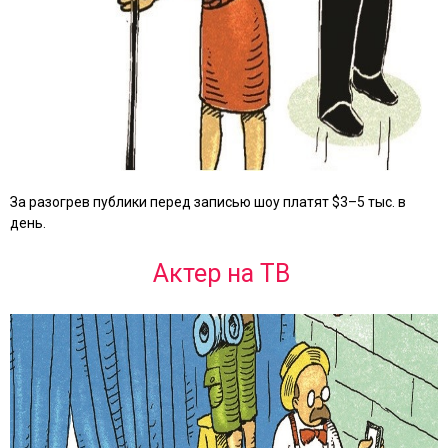
За разогрев публики перед записью шоу платят $3–5 тыс. в
день.
Актер на ТВ