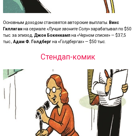
Основным доходом становятся авторские выплаты.
Винс
Гиллиган
на сериале
«Лучше звоните Солу»
зарабатывал по $50
тыс. за эпизод,
Джон Бокенкамп
на
«Черном списке»
— $37,5
тыс.,
Адам Ф. Голдберг
на
«Голдбергах»
— $50 тыс.
Стендап-комик