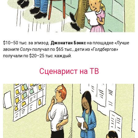
$10–50 тыс. за эпизод.
Джонатан Бэнкс
на площадке
«Лучше
звоните Солу»
получал по $65 тыс., дети из
«Голдбергов»
получали по $20–25 тыс. каждый.
Сценарист на ТВ