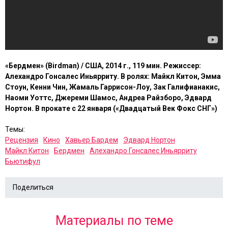
«Бердмен»
(
Birdman
) / США, 2014 г., 119 мин. Режиссер:
Алехандро Гонсалес Иньярриту. В ролях: Майкл Китон, Эмма
Стоун, Кенни Чин, Жамаль Гаррисон-Лоу, Зак Галифианакис,
Наоми Уоттс, Джереми Шамос, Андреа Райзборо, Эдвард
Нортон. В прокате с 22 января («Двадцатый Век Фокс СНГ»)
Темы:
Рецензия
Кино
Хавьер Бардем
Эдвард Нортон
Майкл Китон
Бердмен
Алехандро Гонсалес Иньярриту
Бьютифул
Поделиться
Материалы по теме