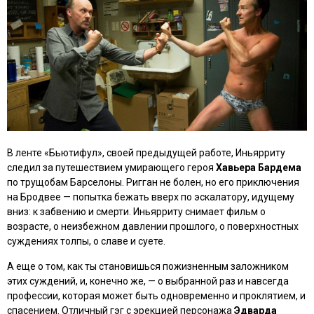
В ленте
«Бьютифул»
, своей предыдущей работе, Иньярриту
следил за путешествием умирающего героя
Хавьера Бардема
по трущобам Барселоны. Ригган не болен, но его приключения
на Бродвее — попытка бежать вверх по эскалатору, идущему
вниз: к забвению и смерти. Иньярриту снимает фильм о
возрасте, о неизбежном давлении прошлого, о поверхностных
суждениях толпы, о славе и суете.
А еще о том, как ты становишься пожизненным заложником
этих суждений, и, конечно же, — о выбранной раз и навсегда
профессии, которая может быть одновременно и проклятием, и
спасением. Отличный гэг с эрекцией персонажа
Эдварда