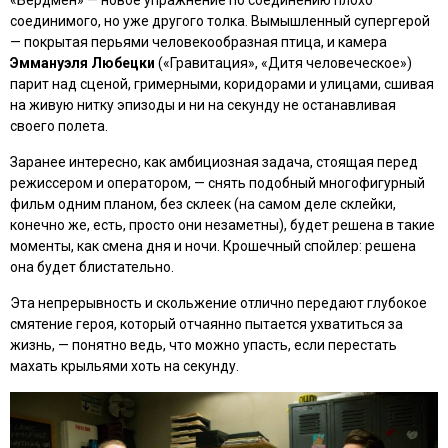
соединимого, но уже другого толка. Вымышленный супергерой
— покрытая перьями человекообразная птица, и камера
Эммануэля Любецки
(
«Гравитация», «Дитя человеческое»
)
парит над сценой, гримерными, коридорами и улицами, сшивая
на живую нитку эпизоды и ни на секунду не останавливая
своего полета.
Заранее интересно, как амбициозная задача, стоящая перед
режиссером и оператором, — снять подобный многофигурный
фильм одним планом, без склеек (на самом деле склейки,
конечно же, есть, просто они незаметны), будет решена в такие
моменты, как смена дня и ночи. Крошечный спойлер: решена
она будет блистательно.
Эта непрерывность и скольжение отлично передают глубокое
смятение героя, который отчаянно пытается ухватиться за
жизнь, — понятно ведь, что можно упасть, если перестать
махать крыльями хоть на секунду.