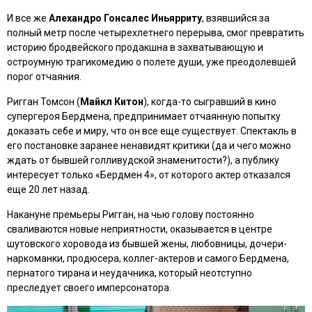
И все же
Алехандро Гонсалес Иньярриту
, взявшийся за
полный метр после четырехлетнего перерыва, смог превратить
историю бродвейского продакшна в захватывающую и
остроумную трагикомедию о полете души, уже преодолевшей
порог отчаяния.
Ригган Томсон (
Майкл Китон
), когда-то сыгравший в кино
супергероя Бердмена, предпринимает отчаянную попытку
доказать себе и миру, что он все еще существует. Спектакль в
его постановке заранее ненавидят критики (да и чего можно
ждать от бывшей голливудской знаменитости?), а публику
интересует только
«Бердмен 4»
, от которого актер отказался
еще 20 лет назад.
Накануне премьеры Ригган, на чью голову постоянно
сваливаются новые неприятности, оказывается в центре
шутовского хоровода из бывшей жены, любовницы, дочери-
наркоманки, продюсера, коллег-актеров и самого Бердмена,
пернатого тирана и неудачника, который неотступно
преследует своего имперсонатора.