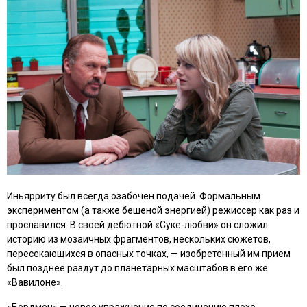
Иньярриту был всегда озабочен подачей. Формальным
экспериментом (а также бешеной энергией) режиссер как раз и
прославился. В своей дебютной
«Суке-любви»
он сложил
историю из мозаичных фрагментов, нескольких сюжетов,
пересекающихся в опасных точках, — изобретенный им прием
был позднее раздут до планетарных масштабов в его же
«Вавилоне»
.
«Бердмен»
— новое упражнение по соединению плохо