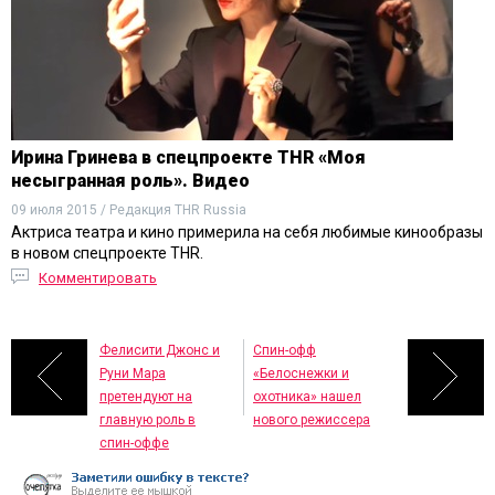
Ирина Гринева в спецпроекте THR «Моя
несыгранная роль». Видео
09 июля 2015 / Редакция THR Russia
Актриса театра и кино примерила на себя любимые кинообразы
в новом спецпроекте THR.
Комментировать
Фелисити Джонс и
Спин-офф
Руни Мара
«Белоснежки и
претендуют на
охотника» нашел
главную роль в
нового режиссера
спин-оффе
«Звездных войн»