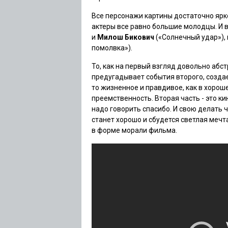
Все персонажи картины достаточно ярк
актеры все равно большие молодцы. И
и
Милош Бикович
(«
Солнечный удар
»)
помолвка
»).
То, как на первый взгляд довольно абс
предугадывает события второго, создае
то жизненное и правдивое, как в хорош
преемственность. Вторая часть - это к
надо говорить спасибо. И свою делать ч
станет хорошо и сбудется светлая меч
в форме морали фильма.