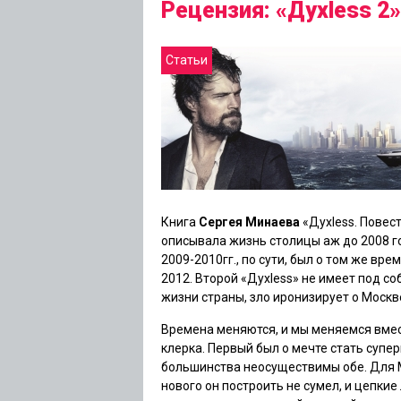
Рецензия: «Духless 2
Статьи
Книга
Сергея Минаева
«
Духless. Повес
описывала жизнь столицы аж до 2008 го
2009-2010гг., по сути, был о том же вр
2012. Второй «
Духless
» не имеет под со
жизни страны, зло иронизирует о Москве
Времена меняются, и мы меняемся вмест
клерка. Первый был о мечте стать супе
большинства неосуществимы обе. Для 
нового он построить не сумел, и цепки