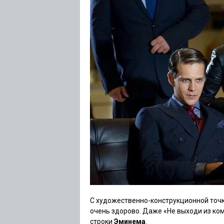
С художественно-конструкционной точк
очень здорово. Даже «Не выходи из к
строки
Эминема
.