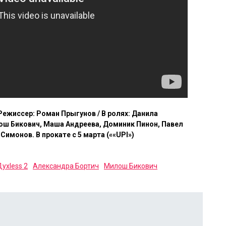
 / Режиссер: Роман Прыгунов / В ролях: Данила
ош Бикович, Маша Андреева, Доминик Пинон, Павел
имонов. В прокате с 5 марта (««UPI»)
ухless 2
Александра Бортич
Милош Бикович