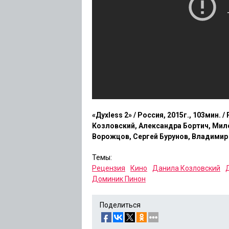
«Духless 2» / Россия, 2015г., 103мин.
Козловский, Александра Бортич, Мил
Ворожцов, Сергей Бурунов, Владимир С
Темы:
Рецензия
Кино
Данила Козловский
Д
Доминик Пинон
Поделиться