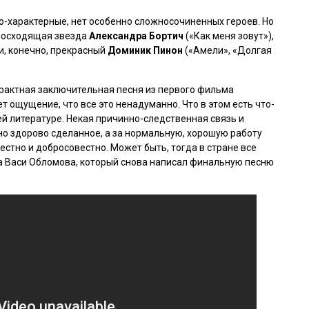
о-характерные, нет особенно сложносочиненных героев. Но
 восходящая звезда
Александра Бортич
(«
Как меня зовут
»),
, и, конечно, прекрасный
Доминик Пинон
(«
Амели
», «
Долгая
трактная заключительная песня из первого фильма
т ощущение, что все это ненадуманно. Что в этом есть что-
ей литературе. Некая причинно-следственная связь и
ино здорово сделанное, а за нормальную, хорошую работу
естно и добросовестно. Может быть, тогда в стране все
та Васи Обломова, который снова написал финальную песню