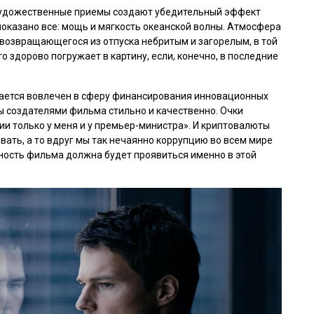
 художественные приемы создают убедительный эффект
показано все: мощь и мягкость океанской волны. Атмосфера
возвращающегося из отпуска небритым и загорелым, в той
то здорово погружает в картину, если, конечно, в последние
вается вовлечен в сферу финансирования инновационных
ы создателями фильма стильно и качественно. Очки
ии только у меня и у премьер-министра». И криптовалюты
вать, а то вдруг мы так нечаянно коррупцию во всем мире
ность фильма должна будет проявиться именно в этой