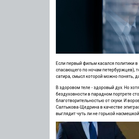
Если первый фильм касался политики в
спасающего по ночам петербуржцев), то
сатира, смысл которой можно понять, д
В здоровом теле - здоровый дух. Но хот
бездуховности в парадном портрете ст
благотворительностью от скуки. И вор
Салтыкова-Щедрина в качестве эпиграфа
выглядит чуть ли не горькой насмешкой