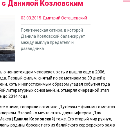
» с Данилой Козловским
03.03.2015
Дмитрий Осташевский
Политическая сатира, в которой
Данила Козловский балансирует
между амплуа предателя и
разведчика.
ть о ненастоящем человеке
», хоть и вышла еще в 2006,
да. Первый фильм, снятый по ее мотивам за 39 дней в
емени, хоть и непостижимым образом угадал события года
бой литературных оснований, и, отмеряя очередной этап
 до 2014 года.
е с ними, говорили латиняне. Духlessы – фильмы о мечтах
рклерком. Второй - о мечте стать дауншифтером. Для
Макса (
Данила Козловский
) тоже. Его старый мир рухнул,
е лапы родины бросают его из балийского серферского рая в