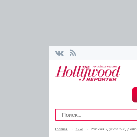
Главная
→
Кино
→
Рецензия: «Духless 2» с Данил