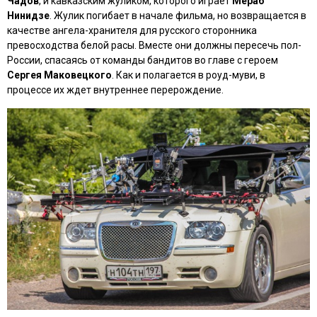
Чадов
, и кавказским жуликом, которого играет
Мераб
Нинидзе
. Жулик погибает в начале фильма, но возвращается в
качестве ангела-хранителя для русского сторонника
превосходства белой расы. Вместе они должны пересечь пол-
России, спасаясь от команды бандитов во главе с героем
Сергея Маковецкого
. Как и полагается в роуд-муви, в
процессе их ждет внутреннее перерождение.