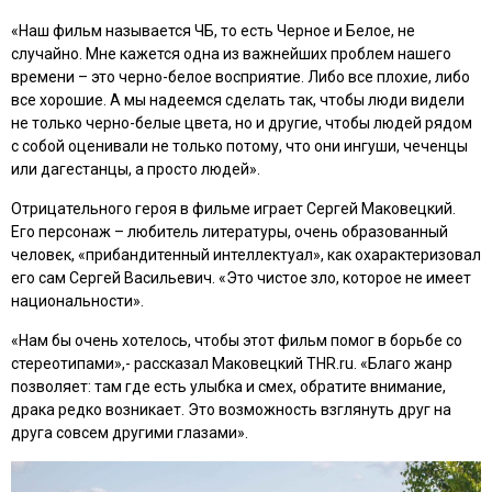
«Наш фильм называется ЧБ, то есть Черное и Белое, не
случайно. Мне кажется одна из важнейших проблем нашего
времени – это черно-белое восприятие. Либо все плохие, либо
все хорошие. А мы надеемся сделать так, чтобы люди видели
не только черно-белые цвета, но и другие, чтобы людей рядом
с собой оценивали не только потому, что они ингуши, чеченцы
или дагестанцы, а просто людей».
Отрицательного героя в фильме играет Сергей Маковецкий.
Его персонаж – любитель литературы, очень образованный
человек, «прибандитенный интеллектуал», как охарактеризовал
его сам Сергей Васильевич. «Это чистое зло, которое не имеет
национальности».
«Нам бы очень хотелось, чтобы этот фильм помог в борьбе со
стереотипами»,- рассказал Маковецкий THR.ru. «Благо жанр
позволяет: там где есть улыбка и смех, обратите внимание,
драка редко возникает. Это возможность взглянуть друг на
друга совсем другими глазами».