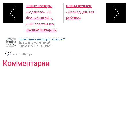
Новые постеры:
Новый трейлер:
«Годзилла», «Я,
«Двенадцать лет
Франкенштейн»,
рабства»
«300 спартанцев:
Расцвет империи»,
«Тор 2: Царство
тьмы», «Первый
мститель: Другая
война»
Комментарии