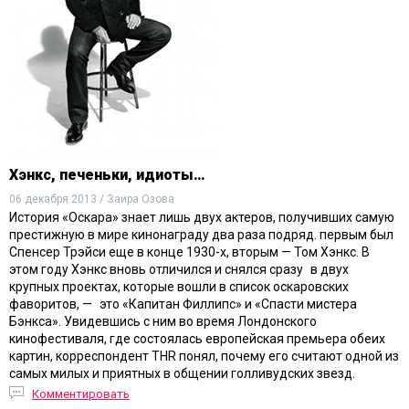
Хэнкс, печеньки, идиоты…
06 декабря 2013 / Заира Озова
История «Оскара» знает лишь двух актеров, получивших самую
престижную в мире кинонаграду два раза подряд. первым был
Спенсер Трэйси еще в конце 1930-х, вторым — Том Хэнкс. В
этом году Хэнкс вновь отличился и снялся сразу в двух
крупных проектах, которые вошли в список оскаровских
фаворитов, — это «Капитан Филлипс» и «Спасти мистера
Бэнкса». Увидевшись с ним во время Лондонского
кинофестиваля, где состоялась европейская премьера обеих
картин, корреспондент THR понял, почему его считают одной из
самых милых и приятных в общении голливудских звезд.
Комментировать