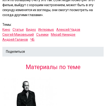
хотя по большому счету это так. Если люди посмотрят этот
фильм, выйдут с хорошим настроением, может быть в эту
секунду изменятся их взгляды, они смогут посмотреть на
соседа другими глазами».
Темы:
Кино
Статьи
Видео
Интервью
Алексей Чадов
Сергей Маковецкий
Съемки
Мераб Нинидзе
Андрей Галанов
ЧБ
Поделиться
Материалы по теме