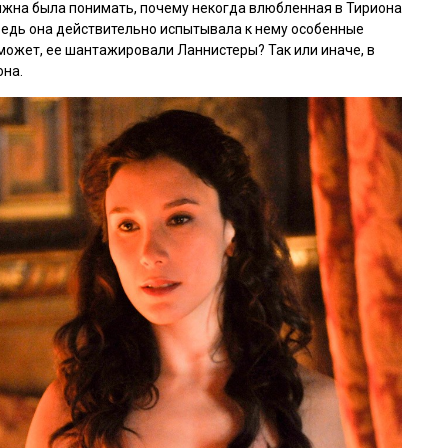
олжна была понимать, почему некогда влюбленная в Тириона
 Ведь она действительно испытывала к нему особенные
, может, ее шантажировали Ланнистеры? Так или иначе, в
она.