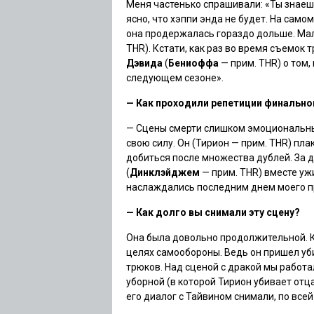
Меня частенько спрашивали: «Ты знаеш
ясно, что хэппи энда не будет. На само
она продержалась гораздо дольше. Мало
THR). Кстати, как раз во время съемок 
Дэвида
(
Бениоффа
— прим. THR) о том,
следующем сезоне».
— Как проходили репетиции финально
— Сцены смерти слишком эмоциональны,
свою силу. Он (Тирион — прим. THR) пла
добиться после множества дублей. За 
(
Динклэйджем
— прим. THR
) вместе уж
наслаждались последним днем моего п
— Как долго вы снимали эту сцену?
Она была довольно продолжительной. Ка
целях самообороны. Ведь он пришел уб
трюков. Над сценой с дракой мы работа
уборной (
в которой Тирион убивает отц
его диалог с Тайвином снимали, по всей