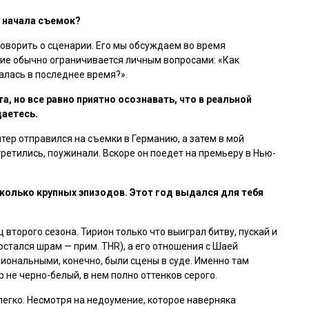
о начала съемок?
говорить о сценарии. Его мы обсуждаем во время
ие обычно ограничивается личным вопросами: «Как
алась в последнее время?».
а, но все равно приятно осознавать, что в реальной
аетесь.
тер отправился на съемки в Германию, а затем в мой
третились, поужинали. Вскоре он поедет на премьеру в Нью-
сколько крупных эпизодов. Этот год выдался для тебя
второго сезона. Тирион только что выиграл битву, пускай и
остался шрам — прим. THR
), а его отношения с Шаей
ональными, конечно, были сцены в суде. Именно там
не черно-белый, в нем полно оттенков серого.
легко. Несмотря на недоумение, которое наверняка