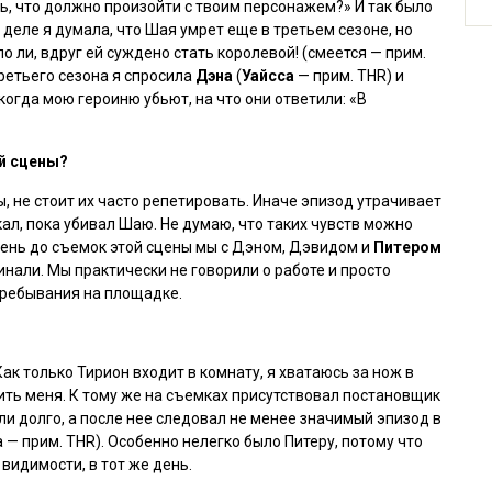
ь, что должно произойти с твоим персонажем?» И так было
м деле я думала, что Шая умрет еще в третьем сезоне, но
 ли, вдруг ей суждено стать королевой! (смеется — прим.
третьего сезона я спросила
Дэна
(
Уайсса
— прим. THR) и
 когда мою героиню убьют, на что они ответили: «В
й сцены?
 не стоит их часто репетировать. Иначе эпизод утрачивает
кал, пока убивал Шаю. Не думаю, что таких чувств можно
день до съемок этой сцены мы с Дэном, Дэвидом и
Питером
инали. Мы практически не говорили о работе и просто
ребывания на площадке.
к только Тирион входит в комнату, я хватаюсь за нож в
ить меня. К тому же на съемках присутствовал постановщик
ли долго, а после нее следовал не менее значимый эпизод в
а — прим. THR
). Особенно нелегко было Питеру, потому что
 видимости, в тот же день.