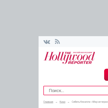
Главная
→
Кино
→
Сибель Кекилли: «Мир не черно-