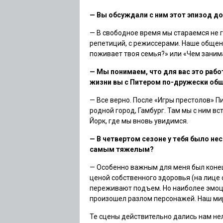
— Вы обсуждали с ним этот эпизод д
— В свободное время мы стараемся не 
репетиций, с режиссерами. Наше общен
поживает твоя семья?» или «Чем заним
— Мы понимаем, что для вас это работ
жизни вы с Питером по-дружески общ
— Все верно. После
«Игры престолов»
Пи
родной город, Гамбург. Там мы с ним вс
Йорк, где мы вновь увидимся.
— В четвертом сезоне у тебя было не
самым тяжелым?
— Особенно важным для меня был конец 
ценой собственного здоровья (
на лице 
переживают подъем. Но наиболее эмоци
произошел разлом персонажей. Наш мир 
Те сцены действительно дались нам не