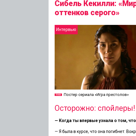
Сибель Кекилли: «Мир
оттенков серого»
Интервью
Постер сериала «Игра престолов»
Осторожно: спойлеры!
— Когда ты впервые узнала о том, чт
— Я была в курсе, что она погибнет. В