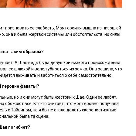
т признавать ее слабость. Моя героиня вышла из низов, ей
, она и была жертвой системы или обстоятельств, но силы
пила таким образом?
получает. А Шая ведь была девушкой низкого происхождения.
звал ее шлюхой и велел убираться из замка. Она решила, что
придется выживать и заботиться о себе самостоятельно.
й героине фанаты?
ьные, но и они могут быть жестоки к Шае. Одни ее любят,
на обожают все. Кто-то считает, что моя героиня получила
тель с Тайвином, но я бы не стала делать скоропостижных
нальной была та сцена.
 Шая погибнет?