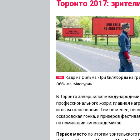
Торонто 2017: зрител
Кадр из фильма «Три биллборда на гр
Эббинга, Миссури»
В Торонто завершился международный к
профессионального жюри: главная награ
итогам голосования. Тем не менее, нес
оскаровская гонка, и призеров фестив
на номинации киноакадемиков.
Первое место
по итогам зрительского