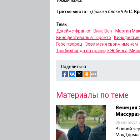
Томми Вайсо
.
Третье место
-
«Драка в блоке 99»
С. К
Темы:
Джеймс Франко
Винс Вон
Мартин Ма
Кинофестиваль в Торонто
Кинофестив
Горе-творец
Зови меня своим именем
Три билборда на границе Эббинга, Мис
Поделиться
Материалы по теме
Венеция 2
Миссури»
06 сентября 
В новой че
МакДорманд