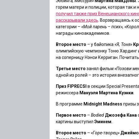
Эббинга, Миссури»
Мартина МакДоны
.
горем матери и полиции, которая так и
получил также приз Венецианского кин
рассказывали здесь
. Ворзвращаясь к о
категории –
«Мой парень – псих», «Корол
награды киноакадемиков.
Второе место
– у байопика
«Я, Тоня»
Кр
олимпийскую чемпионку Тоню Хардинг и
на соперницу Нэнси Керриган. Почитат
Третье место
занял фильм
«Позови ме
одной из ролей – это история внезапно
Приз FIPRECSI
в секции Special Presen
режиссера
Мануэля Мартина Куэнки
.
В программе
Midnight Madness
призы з
Первое место
–
Bodied
Джозефа Кана
картины выступил
Эминем
.
Второе место
–
«Горе-творец»
Джеймс