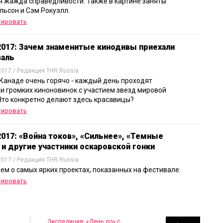
 жажда справедливости. Также в картине заняты
льсон и Сэм Рокуэлл.
тировать
2017: Зачем знаменитые кинодивы приехали
валь
2017 / Редакция THR Russia
в Канаде очень горячо - каждый день проходят
и громких киноновинок с участием звезд мировой
Что конкретно делают здесь красавицы?
тировать
017: «Война токов», «Сильнее», «Темные
и другие участники оскаровской гонки
2017 / Редакция THR Russia
ем о самых ярких проектах, показанных на фестивале.
тировать
Экспедиция: «День до» с