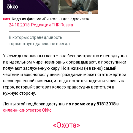
Кадр из фильма «Линкольн для адвоката»
24.10.2018
Редакция THR Russia
В которых справедливость
торжествует далеко не всегда.
У Фемиды завязаны глаза – она беспристрастна и неподкупна,
и в идеальном мире невиновных оправдывают, а преступники
получают заслуженную кару. Но в жизни (и в кино) самый
честный и законопослушный гражданин может стать жертвой
несовершенной системы, и тогда остается надеяться лишь на
героя, который заставит колесо правосудия вертеться в
нужную сторону.
Ленты этой подборки доступны
по промокоду 81812018
в
онлайн-кинотеатре Okko
.
«Охота»