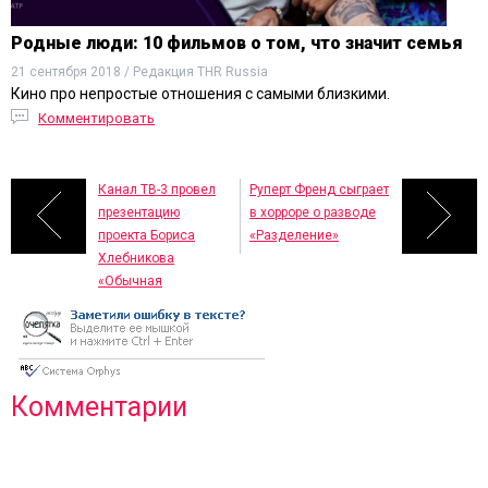
Родные люди: 10 фильмов о том, что значит семья
21 сентября 2018 / Редакция THR Russia
Кино про непростые отношения с самыми близкими.
Комментировать
Канал ТВ-3 провел
Руперт Френд сыграет
презентацию
в хорроре о разводе
проекта Бориса
«Разделение»
Хлебникова
«Обычная
женщина»
Комментарии