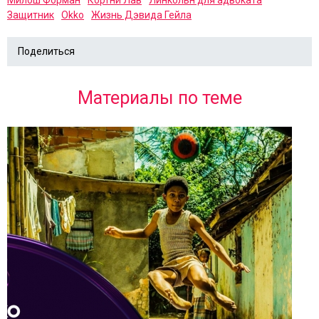
Милош Форман
Кортни Лав
Линкольн для адвоката
Защитник
Okko
Жизнь Дэвида Гейла
Поделиться
Материалы по теме