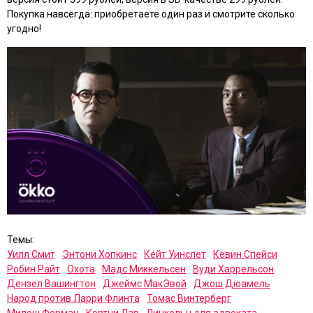
Покупка навсегда: приобретаете один раз и смотрите сколько
угодно!
Темы:
Уилл Смит
Энтони Хопкинс
Кейт Уинслет
Кевин Спейси
Робин Райт
Охота
Мадс Миккельсен
Вуди Харрельсон
Дензел Вашингтон
Джеймс МакЭвой
Джош Дюамель
Народ против Ларри Флинта
Томас Винтерберг