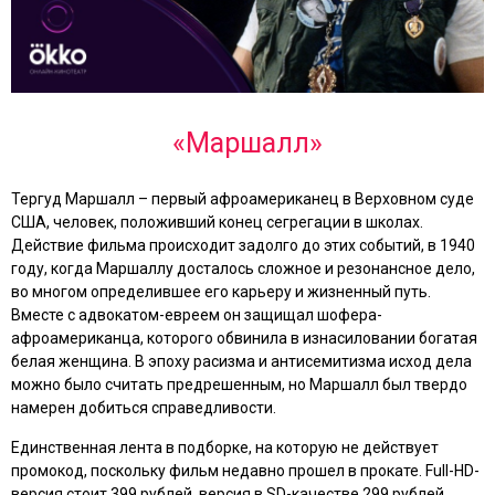
«Маршалл»
Тергуд Маршалл – первый афроамериканец в Верховном суде
США, человек, положивший конец сегрегации в школах.
Действие фильма происходит задолго до этих событий, в 1940
году, когда Маршаллу досталось сложное и резонансное дело,
во многом определившее его карьеру и жизненный путь.
Вместе с адвокатом-евреем он защищал шофера-
афроамериканца, которого обвинила в изнасиловании богатая
белая женщина. В эпоху расизма и антисемитизма исход дела
можно было считать предрешенным, но Маршалл был твердо
намерен добиться справедливости.
Единственная лента в подборке, на которую не действует
промокод, поскольку фильм недавно прошел в прокате. Full-HD-
версия стоит 399 рублей, версия в SD-качестве 299 рублей.