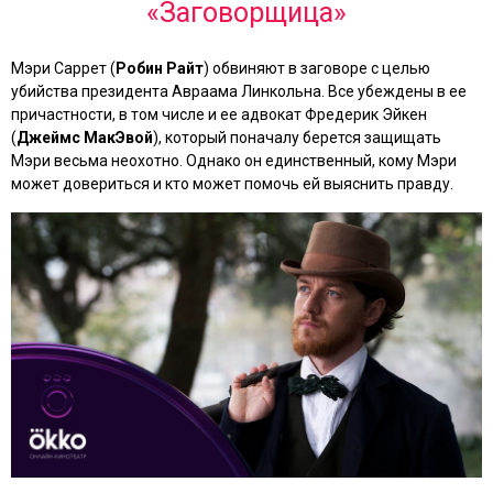
«Заговорщица»
Мэри Саррет (
Робин Райт
) обвиняют в заговоре с целью
убийства президента Авраама Линкольна. Все убеждены в ее
причастности, в том числе и ее адвокат Фредерик Эйкен
(
Джеймс МакЭвой
), который поначалу берется защищать
Мэри весьма неохотно. Однако он единственный, кому Мэри
может довериться и кто может помочь ей выяснить правду.