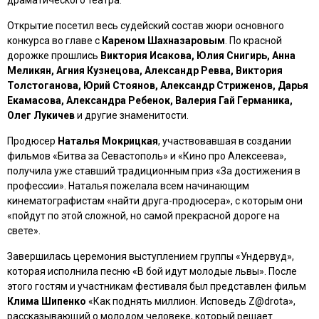
драматического театра.
Открытие посетил весь судейский состав жюри основного
конкурса во главе с
Кареном Шахназаровым
. По красной
дорожке прошлись
Виктория Исакова, Юлия Снигирь, Анна
Меликян, Агния Кузнецова, Александр Ревва, Виктория
Толстоганова, Юрий Стоянов, Александр Стриженов, Дарья
Екамасова, Александра Ребенок, Валерия Гай Германика,
Олег Лукичев
и другие знаменитости.
Продюсер
Наталья Мокрицкая
, участвовавшая в создании
фильмов
«Битва за Севастополь»
и
«Кино про Алексеева»
,
получила уже ставший традиционным приз «За достижения в
профессии». Наталья пожелала всем начинающим
кинематографистам «найти друга-продюсера», с которым они
«пойдут по этой сложной, но самой прекрасной дороге на
свете».
Завершилась церемония выступлением группы «Ундервуд»,
которая исполнила песню
«В бой идут молодые львы»
. После
этого гостям и участникам фестиваля был представлен фильм
Клима Шипенко
«Как поднять миллион. Исповедь Z@drota»
,
рассказывающий о молодом человеке, который решает