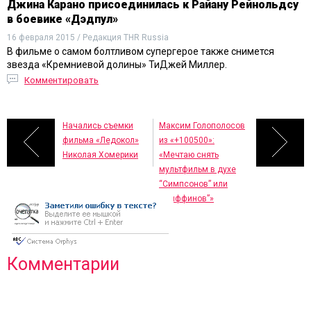
Джина Карано присоединилась к Райану Рейнольдсу
в боевике «Дэдпул»
16 февраля 2015 / Редакция THR Russia
В фильме о самом болтливом супергерое также снимется
звезда «Кремниевой долины» ТиДжей Миллер.
Комментировать
Начались съемки
Максим Голополосов
фильма «Ледокол»
из «+100500»:
Николая Хомерики
«Мечтаю снять
мультфильм в духе
“Симпсонов” или
“Гриффинов”»
Комментарии