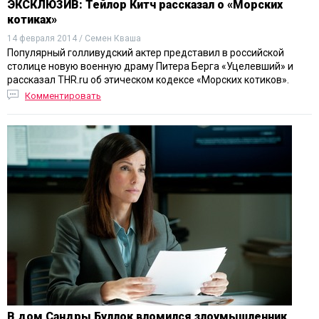
ЭКСКЛЮЗИВ: Тейлор Китч рассказал о «Морских
котиках»
14 февраля 2014 / Семен Кваша
Популярный голливудский актер представил в российской
столице новую военную драму Питера Берга «Уцелевший» и
рассказал THR.ru об этическом кодексе «Морских котиков».
Комментировать
В дом Сандры Буллок вломился злоумышленник