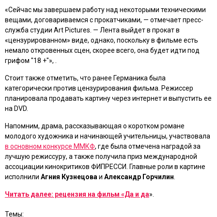
«Сейчас мы завершаем работу над некоторыми техническими
вещами, договариваемся с прокатчиками, — отмечает пресс-
служба студии Art Pictures. — Лента выйдет в прокат в
«цензурированном» виде, однако, поскольку в фильме есть
немало откровенных сцен, скорее всего, она будет идти под
грифом "18 +"», .
Стоит также отметить, что ранее Германика была
категорически против цензурирования фильма. Режиссер
планировала продавать картину через интернет и выпустить ее
на DVD.
Напомним, драма, рассказывающая о коротком романе
молодого художника и начинающей учительницы, участвовала
в основном конкурсе ММКФ
, где была отмечена наградой за
лучшую режиссуру, а также получила приз международной
ассоциации кинокритиков ФИПРЕССИ. Главные роли в картине
исполнили
Агния Кузнецова
и
Александр Горчилин
.
Читать далее: рецензия на фильм «Да и да
».
Темы: