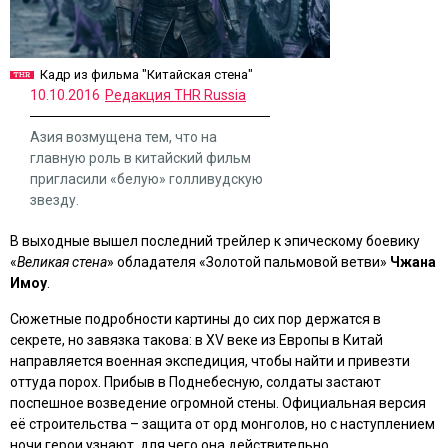
Кадр из фильма "Китайская стена"
10.10.2016
Редакция THR Russia
Азия возмущена тем, что на
главную роль в китайский фильм
пригласили «белую» голливудскую
звезду.
В выходные вышел последний трейлер к эпическому боевику
«
Великая стена
» обладателя «Золотой пальмовой ветви»
Чжана
Имоу
.
Сюжетные подробности картины до сих пор держатся в
секрете, но завязка такова: в XV веке из Европы в Китай
направляется военная экспедиция, чтобы найти и привезти
оттуда порох. Прибыв в Поднебесную, солдаты застают
поспешное возведение огромной стены. Официальная версия
её строительства – защита от орд монголов, но с наступлением
ночи герои узнают, для чего она действительно