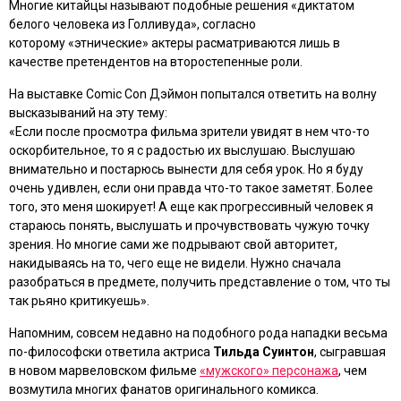
Многие китайцы называют подобные решения «диктатом
белого человека из Голливуда», согласно
которому «этнические» актеры расматриваются лишь в
качестве претендентов на второстепенные роли.
На выставке Comic Con Дэймон попытался ответить на волну
высказываний на эту тему:
«Если после просмотра фильма зрители увидят в нем что-то
оскорбительное, то я с радостью их выслушаю. Выслушаю
внимательно и постарюсь вынести для себя урок. Но я буду
очень удивлен, если они правда что-то такое заметят. Более
того, это меня шокирует! А еще как прогрессивный человек я
стараюсь понять, выслушать и прочувствовать чужую точку
зрения. Но многие сами же подрывают свой авторитет,
накидываясь на то, чего еще не видели. Нужно сначала
разобраться в предмете, получить представление о том, что ты
так рьяно критикуешь».
Напомним, совсем недавно на подобного рода нападки весьма
по-философски ответила актриса
Тильда Суинтон
, сыгравшая
в новом марвеловском фильме
«мужского» персонажа
, чем
возмутила многих фанатов оригинального комикса.