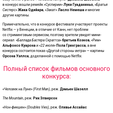
в конкурс вошли ремейк
«Суспирии»
Луки Гуаданиньо
,
«Братья
Систерс»
Жака Одийара
,
«Закат»
Ласло Немеша
и многие
другие картины.
Примечательно, что в конкурсе фестиваля участвуют проекты
Netflix — у Венеции, в отличие от Канн, нет проблем
со стриминговым сервисом, поэтому зрители увидят мини-
сериал
«Баллада Бастера Скраггса»
братьев Коэнов
,
«Рим»
Альфонсо Куарона
и
«22 июля»
Пола Гринграсса
, а вне
конкурса состоится показ
«Другой стороны ветра»
— картины
Орсона Уэллса
, доделанной с помощью Netflix.
Полный список фильмов основного
конкурса:
«Человек на Луне» (First Man)
, реж.
Дэмьен Шазелл
The Mountain
, реж.
Рик Элверсон
«Нон-фикшен» (Doubles Vies)
, реж.
Оливье Ассайас