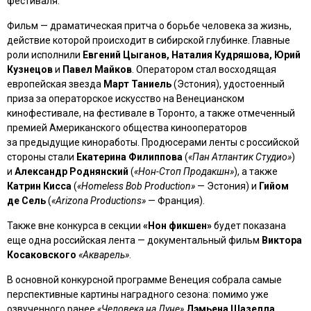
фестиваля.
Фильм — драматическая притча о борьбе человека за жизнь,
действие которой происходит в сибирской глубинке. Главные
роли исполнили
Евгений Цыганов, Наталия Кудряшова, Юрий
Кузнецов
и
Павел Майков
. Оператором стал восходящая
европейская звезда
Март Таниель
(Эстония), удостоенный
приза за операторское искусство на Венецианском
кинофестивале, на фестивале в Торонто, а также отмеченный
премией Американского общества кинооператоров
за предыдущие киноработы. Продюсерами ленты с российской
стороны стали
Екатерина Филиппова
(
«Пан Атлантик Студио»
)
и
Александр Роднянский
(
«Нон-Стоп Продакшн»
), а также
Катрин Кисса
(
«Homeless Bob Production»
— Эстония) и
Гийом
де Сель
(
«Arizona Productions»
— Франция).
Также вне конкурса в секции
«Нон фикшен»
будет показана
еще одна российская лента — документальный фильм
Виктора
Косаковского
«Акварель»
.
В основной конкурсной программе Венеция собрала самые
перспективные картины наградного сезона: помимо уже
озвученного ранее
«Человека на Луне»
Дэмьена Шазелла