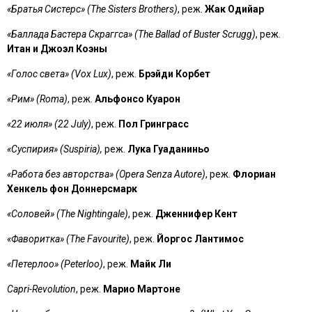
«Братья Систерс» (The Sisters Brothers)
, реж.
Жак Одийар
«Баллада Бастера Скраггса» (The Ballad of Buster Scrugg)
, реж.
Итан и Джоэл Коэны
«Голос света» (Vox Lux)
, реж.
Брэйди Корбет
«Рим» (Roma)
, реж.
Альфонсо Куарон
«22 июля» (22 July)
, реж.
Пол Гринграсс
«Суспирия» (Suspiria),
реж.
Лука Гуаданиньо
«Работа без авторства» (Opera Senza Autore)
, реж.
Флориан
Хенкель фон Доннерсмарк
«Соловей» (The Nightingale)
, реж.
Дженнифер Кент
«Фаворитка» (The Favourite)
, реж.
Йоргос Лантимос
«Петерлоо» (Peterloo)
, реж.
Майк Ли
Capri-Revolution
, реж.
Марио Мартоне