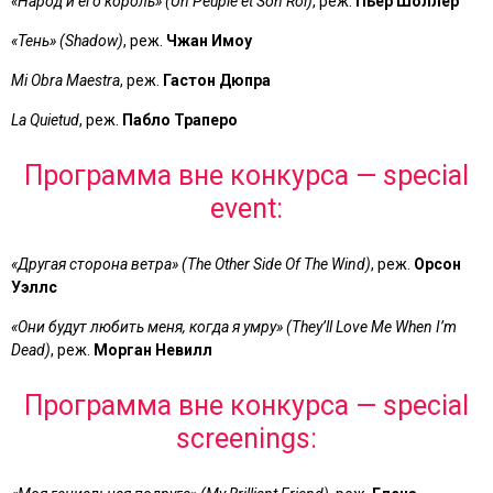
«Народ и его король» (Un Peuple et Son Roi)
, реж.
Пьер Шоллер
«Тень» (Shadow)
, реж.
Чжан Имоу
Mi Obra Maestra
, реж.
Гастон Дюпра
La Quietud
, реж.
Пабло Траперо
Программа вне конкурса — special
event:
«Другая сторона ветра» (The Other Side Of The Wind)
, реж.
Орсон
Уэллс
«Они будут любить меня, когда я умру» (Theyʼll Love Me When Iʼm
Dead)
, реж.
Морган Невилл
Программа вне конкурса — special
screenings: