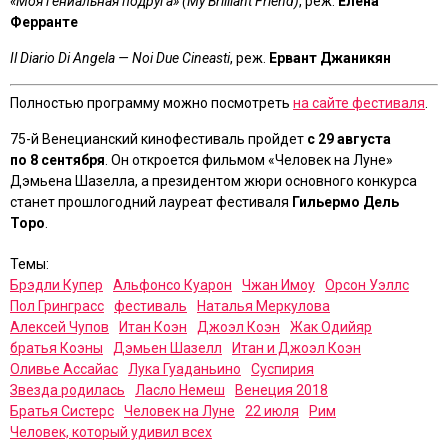
«Моя гениальная подруга» (My Brilliant Friend)
, реж.
Елена
Ферранте
Il Diario Di Angela — Noi Due Cineasti
, реж.
Ервант Джаникян
Полностью программу можно посмотреть
на сайте фестиваля
.
75-й Венецианский кинофестиваль пройдет
с 29 августа
по 8 сентября
. Он откроется фильмом «Человек на Луне»
Дэмьена Шазелла, а президентом жюри основного конкурса
станет прошлогодний лауреат фестиваля
Гильермо Дель
Торо
.
Темы:
Брэдли Купер
Альфонсо Куарон
Чжан Имоу
Орсон Уэллс
Пол Гринграсс
фестиваль
Наталья Меркулова
Алексей Чупов
Итан Коэн
Джоэл Коэн
Жак Одийяр
братья Коэны
Дэмьен Шазелл
Итан и Джоэл Коэн
Оливье Ассайас
Лука Гуаданьино
Суспирия
Звезда родилась
Ласло Немеш
Венеция 2018
Братья Систерс
Человек на Луне
22 июля
Рим
Человек, который удивил всех