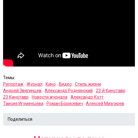
Темы:
Репортаж
Журнал
Кино
Видео
Стиль жизни
Андрей Звягинцев
Александр Роднянский
23-й Кинотавр
23 Кинотавр
Новости журнала
Александр Котт
Таисия Игуменцева
Роман Борисевич
Алексей Мизгирев
Поделиться