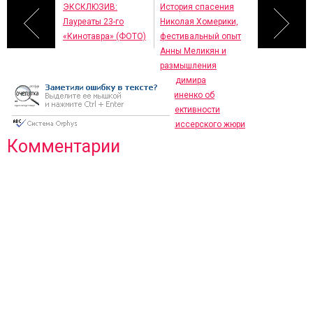
ЭКСКЛЮЗИВ:
История спасения
Лауреаты 23-го
Николая Хомерики,
«Кинотавра» (ФОТО)
фестивальный опыт
Анны Меликян и
размышления
Владимира
Хотиненко об
объективности
режиссерского жюри
Комментарии