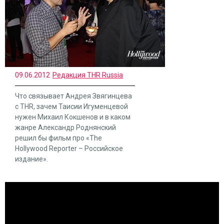
09.06.2012
Редакция THR Russia
Что связывает Андрея Звягинцева
с THR, зачем Таисии Игуменцевой
нужен Михаил Кокшенов и в каком
жанре Александр Роднянский
решил бы фильм про «The
Hollywood Reporter – Российское
издание».