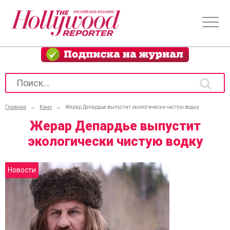
Главная
→
Кино
→
Жерар Депардье выпустит экологически чистую водку
Жерар Депардье выпустит
экологически чистую водку
Новости