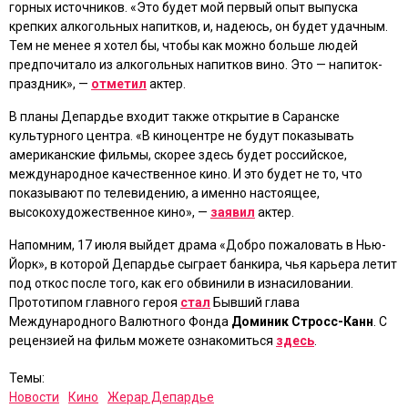
горных источников. «Это будет мой первый опыт выпуска
крепких алкогольных напитков, и, надеюсь, он будет удачным.
Тем не менее я хотел бы, чтобы как можно больше людей
предпочитало из алкогольных напитков вино. Это — напиток-
праздник», —
отметил
актер.
В планы Депардье входит также открытие в Саранске
культурного центра. «В киноцентре не будут показывать
американские фильмы, скорее здесь будет российское,
международное качественное кино. И это будет не то, что
показывают по телевидению, а именно настоящее,
высокохудожественное кино», —
заявил
актер.
Напомним, 17 июля выйдет драма
«Добро пожаловать в Нью-
Йорк»
, в которой Депардье сыграет банкира, чья карьера летит
под откос после того, как его обвинили в изнасиловании.
Прототипом главного героя
стал
Бывший глава
Международного Валютного Фонда
Доминик Стросс-Канн
. С
рецензией на фильм можете ознакомиться
здесь
.
Темы:
Новости
Кино
Жерар Депардье