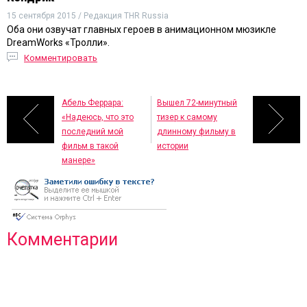
15 сентября 2015 / Редакция THR Russia
Оба они озвучат главных героев в анимационном мюзикле
DreamWorks «Тролли».
Комментировать
Абель Феррара:
Вышел 72-минутный
«Надеюсь, что это
тизер к самому
последний мой
длинному фильму в
фильм в такой
истории
манере»
Комментарии