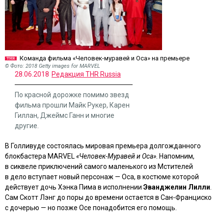
Команда фильма «Человек-муравей и Оса» на премьере
© Фото: 2018 Getty images for MARVEL
28.06.2018
Редакция THR Russia
По красной дорожке помимо звезд
фильма прошли Майк Рукер, Карен
Гиллан, Джеймс Ганн и многие
другие.
В Голливуде состоялась мировая премьера долгожданного
блокбастера MARVEL
«Человек-Муравей и Оса»
. Напомним,
в сиквеле приключений самого маленького из Мстителей
в дело вступает новый персонаж — Оса, в костюме которой
действует дочь Хэнка Пима в исполнении
Эванджелин Лилли
.
Сам Скотт Лэнг до поры до времени остается в Сан-Франциско
с дочерью — но позже Осе понадобится его помощь.