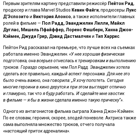
Первым зрителям картину представили режиссёр
Пейтон Рид
,
продюсер и глава Marvel Studios
Кевин Файги
, продюсеры
Луис
ДʼЭспозито
и
Виктория Алонсо
, а также исполнители главных
ролей в фильме —
Пол Радд, Эванджелин Лилли, Майкл
Дуглас, Мишель Пфайффер, Лоренс Фишберн, Ханна Джон-
Кэймен, Джуди Грир, Дэвид Дастмалчян
и
Тип Харрис
.
Пейтон Рид рассказал на премьере, что лучше всех на съемках
работала именно Эванджелин.
«У нее хорошая физическая
подготовка, она всерьез отнеслась к тренировкам и выполнению
трюков. Гораздо серьезнее, чем Пол Радд. Эванджелин хотела
сделать все правильно, каждый аспект персонажа. Для нее это
было очень важно, она говорила: „Я хочу попотеть. Сегодня
многие героини в кино дерутся и при этом выглядят отлично
и гламурно, так что я буду работать. И сделайте мне хвостик
в фильме — я бы в жизни сделала именно такую прическу“»
.
Одного из антагонистов фильма сыграла Ханна Джон-Кэймен.
По ее словам, героиня, скорее, злодей поневоле. Актриса также
сама выполняла множество трюков, отчего получала
«настоящий приток адреналина»
.