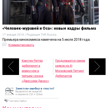
«Человек-муравей и Оса»: новые кадры фильма
17 января 2018 / Редакция THR Russia
Премьера кинокомикса намечена на 5 июля 2018 года.
Комментировать
Кристен Риттер
Продолжается прием
дебютирует в
заявок на ХI
режиссуре в
Московский Питчинг
третьем сезона
Дебютантов
«Джессики Джонс»