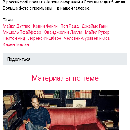
В российский прокат «Человек-муравей и Оса» выходит
5 июля
.
Больше фото с премьеры — в нашей галерее.
Темы:
Майкл Дуглас
Кевин Файги
Пол Радд
Джеймс Ганн
Мишель Пфайффер
Эванджелин Лилли
Майкл Рукер
Пейтон Рид
Лоренс Фишберн
Человек-муравей и Оса
Карен Гиллан
Поделиться
Материалы по теме