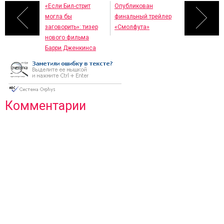
«Если Бил-стрит
Опубликован
могла бы
финальный трейлер
заговорить»: тизер
«Смолфута»
нового фильма
Барри Дженкинса
Комментарии