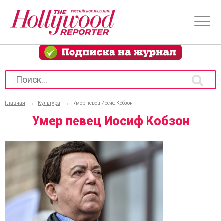
Главная
→
Культура
→
Умер певец Иосиф Кобзон
Умер певец Иосиф Кобзон