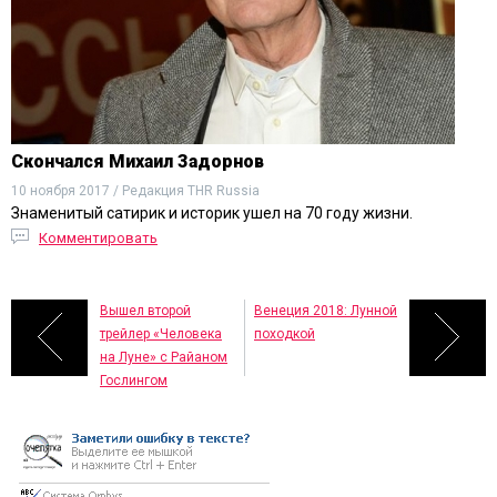
Скончался Михаил Задорнов
10 ноября 2017 / Редакция THR Russia
Знаменитый сатирик и историк ушел на 70 году жизни.
Комментировать
Вышел второй
Венеция 2018: Лунной
трейлер «Человека
походкой
на Луне» с Райаном
Гослингом