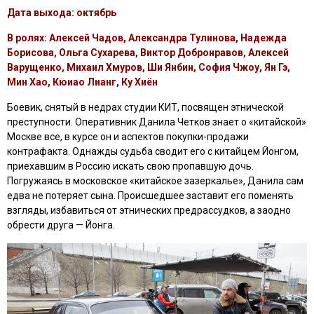
Дата выхода: октябрь
В ролях: Алексей Чадов, Александра Тулинова, Надежда
Борисова, Ольга Сухарева, Виктор Добронравов, Алексей
Варущенко, Михаил Хмуров, Ши Янбин, София Чжоу, Ян Гэ,
Мин Хао, Кюиао Лианг, Ку Хиён
Боевик, снятый в недрах студии КИТ, посвящен этнической
преступности. Оперативник Данила Четков знает о «китайской»
Москве все, в курсе он и аспектов покупки-продажи
контрафакта. Однажды судьба сводит его с китайцем Йонгом,
приехавшим в Россию искать свою пропавшую дочь.
Погружаясь в московское «китайское зазеркалье», Данила сам
едва не потеряет сына. Происшедшее заставит его поменять
взгляды, избавиться от этнических предрассудков, а заодно
обрести друга — Йонга.