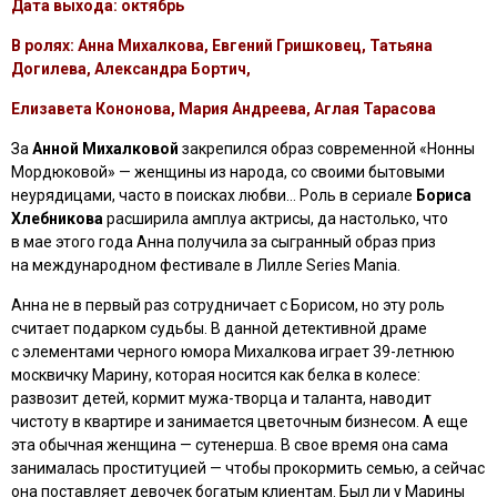
Дата выхода: октябрь
В ролях: Анна Михалкова, Евгений Гришковец, Татьяна
Догилева, Александра Бортич,
Елизавета Кононова, Мария Андреева, Аглая Тарасова
За
Анной Михалковой
закрепился образ современной «Нонны
Мордюковой» — женщины из народа, со своими бытовыми
неурядицами, часто в поисках любви… Роль в сериале
Бориса
Хлебникова
расширила амплуа актрисы, да настолько, что
в мае этого года Анна получила за сыгранный образ приз
на международном фестивале в Лилле Series Mania.
Анна не в первый раз сотрудничает с Борисом, но эту роль
считает подарком судьбы. В данной детективной драме
с элементами черного юмора Михалкова играет 39-летнюю
москвичку Марину, которая носится как белка в колесе:
развозит детей, кормит мужа-творца и таланта, наводит
чистоту в квартире и занимается цветочным бизнесом. А еще
эта обычная женщина — сутенерша. В свое время она сама
занималась проституцией — чтобы прокормить семью, а сейчас
она поставляет девочек богатым клиентам. Был ли у Марины