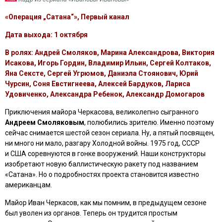
«Операция „Сатана“», Первый канал
Дата выхода: 1 октября
В ролях: Андрей Смоляков, Марина Александрова, Виктория
Исакова, Игорь Гордин, Владимир Ильин, Сергей Колтаков,
Яна Сексте, Сергей Угрюмов, Даниэла Стоянович, Юрий
Чурсин, Соня Евстигнеева, Алексей Бардуков, Лариса
Удовиченко, Александра Ребенок, Александр Домогаров
Приключения майора Черкасова, великолепно сыгранного
Андреем Смоляковым
, полюбились зрителю. Именно поэтому
сейчас снимается шестой сезон сериала. Ну, а пятый посвящен,
ни много ни мало, разгару Холодной войны. 1975 год, СССР
и США соревнуются в гонке вооружений. Наши конструкторы
изобретают новую баллистическую ракету под названием
«Сатана». Но о подробностях проекта становится известно
американцам.
Майор Иван Черкасов, как мы помним, в предыдущем сезоне
был уволен из органов. Теперь он трудится простым