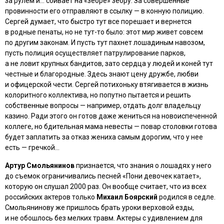
за рулем и… сбивает на «зебре» зебру. За совершенные
провинности его отправляют в ссылку — в конную полицию.
Сергей думает, что быстро тут все порешает и вернется
в родные пенаты, но не тут-то было: этот мир живет совсем
по другим законам. И пусть тут пахнет лошадиным навозом,
пусть полиция осуществляет патрулирование парков,
а не ловит крупных бандитов, зато сердца у людей и коней тут
честные и благородные. Здесь знают цену дружбе, любви
и офицерской чести. Сергей потихоньку втягивается в жизнь
колоритного коллектива, но попутно пытается и решить
собственные вопросы — например, отдать долг владельцу
казино. Ради этого он готов даже жениться на новоиспеченной
коллеге, но бдительная мама невесты — повар столовки готова
будет заплатить за отказ жениха самым дорогим, что у нее
есть — гречкой…
Артур Смольянинов
признается, что знания о лошадях у него
до съемок ограничивались песней «Пони девочек катает»,
которую он слушал 2000 раз. Он вообще считает, что из всех
российских актеров только
Михаил Боярский
родился в седле.
Смольянинову же пришлось брать уроки верховой езды,
и не обошлось без мелких травм. Актеры с удивлением для