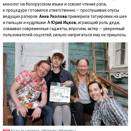
монолог на белорусском языке и освоил чтение рэпа,
к процедуре готовился ответственно — прослушивая опусы
ведущих рэперов.
Анна Уколова
примерила татуировки на шее
и пальцах и кудряшки. А
Юрий Ицков
, играющий роль деда,
осваивал современные гаджеты, впрочем, актер — уверенный
пользователей соцсетей, сильно напрягаться ему не пришлось.
Кадр из сериала «Ивановы-Ивановы»