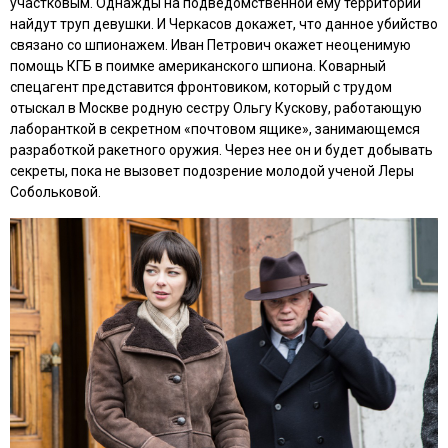
участковым. Однажды на подведомственной ему территории
найдут труп девушки. И Черкасов докажет, что данное убийство
связано со шпионажем. Иван Петрович окажет неоценимую
помощь КГБ в поимке американского шпиона. Коварный
спецагент представится фронтовиком, который с трудом
отыскал в Москве родную сестру Ольгу Кускову, работающую
лаборанткой в секретном «почтовом ящике», занимающемся
разработкой ракетного оружия. Через нее он и будет добывать
секреты, пока не вызовет подозрение молодой ученой Леры
Собольковой.