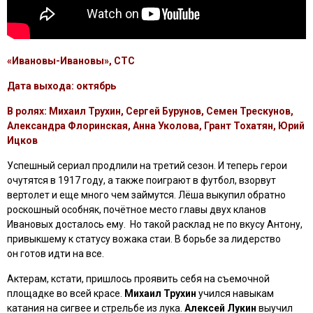
«Ивановы-Ивановы», СТС
Дата выхода: октябрь
В ролях: Михаил Трухин, Сергей Бурунов, Семен Трескунов,
Александра Флоринская, Анна Уколова, Грант Тохатян, Юрий
Ицков
Успешный сериал продлили на третий сезон. И теперь герои
очутятся в 1917 году, а также поиграют в футбол, взорвут
вертолет и еще много чем займутся. Лёша выкупил обратно
роскошный особняк, почётное место главы двух кланов
Ивановых досталось ему. Но такой расклад не по вкусу Антону,
привыкшему к статусу вожака стаи. В борьбе за лидерство
он готов идти на все.
Актерам, кстати, пришлось проявить себя на съемочной
площадке во всей красе.
Михаил Трухин
учился навыкам
катания на сигвее и стрельбе из лука.
Алексей Лукин
выучил