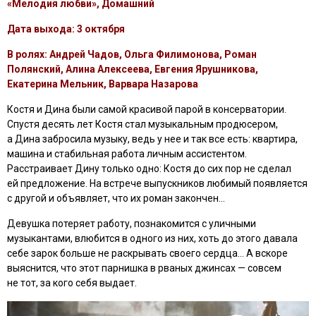
«Мелодия любви», Домашний
Дата выхода: 3 октября
В ролях: Андрей Чадов, Ольга Филимонова, Роман
Полянский, Алина Алексеева, Евгения Ярушникова,
Екатерина Мельник, Варвара Назарова
Костя и Дина были самой красивой парой в консерватории.
Спустя десять лет Костя стал музыкальным продюсером,
а Дина забросила музыку, ведь у нее и так все есть: квартира,
машина и стабильная работа личным ассистентом.
Расстраивает Дину только одно: Костя до сих пор не сделал
ей предложение. На встрече выпускников любимый появляется
с другой и объявляет, что их роман закончен…
Девушка потеряет работу, познакомится с уличными
музыкантами, влюбится в одного из них, хоть до этого давала
себе зарок больше не раскрывать своего сердца… А вскоре
выяснится, что этот парнишка в рваных джинсах — совсем
не тот, за кого себя выдает.