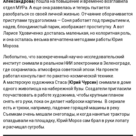
Александрова
) пошла на повышение и временно возглавила
отдел МУРа. А еще она развелась и теперь пытается
разобраться со своей личной жизнью. Отчаяние оборачивается
приступами трудоголизма — Соня работает под прикрытием и,
надев, блондинистый парик, изображает проститутку. А вот
Ларисе Удовиченко досталась маленькая, но колоритная роль,
и она осталась весьма впечатлена методами работы Юрия
Мороза.
Любопытно, что засекреченный научно-исследовательский
институт снимали в реальном НИИ электроники в Зеленограде,
где сохранилась атмосфера советской эпохи. На проекте
работал консультант по ракетно-космической технике.
А мастерскую художника Стаса (
Юрий Чурсин
) снимали в доме
одного живописца на набережной Яузы. Создатели пригласили
поучаствовать в работе художника, чтобы крупным планом
снять его руки, пока он делает наброски картины. В сериале
есть и трюки, например, падение горящей машины в реку.
Съемкам очень мешали снегопады, и когда нанятые тракторы
опаздывали на площадку, Юрий Мороз сам брал в руки лопату
и расчищал сугробы.