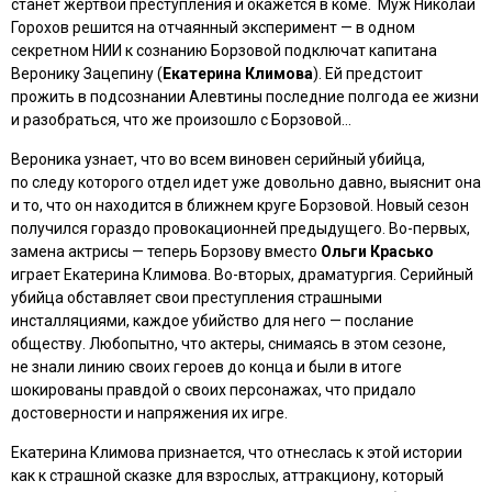
станет жертвой преступления и окажется в коме. Муж Николай
Горохов решится на отчаянный эксперимент — в одном
секретном НИИ к сознанию Борзовой подключат капитана
Веронику Зацепину (
Екатерина Климова
). Ей предстоит
прожить в подсознании Алевтины последние полгода ее жизни
и разобраться, что же произошло с Борзовой…
Вероника узнает, что во всем виновен серийный убийца,
по следу которого отдел идет уже довольно давно, выяснит она
и то, что он находится в ближнем круге Борзовой. Новый сезон
получился гораздо провокационней предыдущего. Во-первых,
замена актрисы — теперь Борзову вместо
Ольги Красько
играет Екатерина Климова. Во-вторых, драматургия. Серийный
убийца обставляет свои преступления страшными
инсталляциями, каждое убийство для него — послание
обществу. Любопытно, что актеры, снимаясь в этом сезоне,
не знали линию своих героев до конца и были в итоге
шокированы правдой о своих персонажах, что придало
достоверности и напряжения их игре.
Екатерина Климова признается, что отнеслась к этой истории
как к страшной сказке для взрослых, аттракциону, который