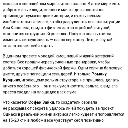
сколько о «волшебном мире фитнес-залов». В этом мире есть
добрые и злые люди, стервы и мачо, здесь постоянно
происходят сумасшедшие истории, и нужны весьма
изобретательные мозги, чтобы разруливать все эти ситуации.
Ася Королева, придя в фитнес-зал за стройной фигурой,
становится сотрудницей ресепшн. Попутно она пытается
изменить личную жизнь — назло сержанту Лехе, и случай
не заставляет себя ждать…
В данном проекте молодой, смешливый и яркий актерский
состав. Все прошли через усиленные тренировки, чтобы
добиться хорошей физической формы. Одни сели на белковую
диету, другие поглощали сельдерей. И только
Роману
Курцыну
, играющему роль инструктора, не пришлось делать
ничего особенного — он и так умел крутить сальто, а вид его
пресса сводил на площадке всех с ума.
Что касается
Софьи Зайки
, то создатели сериала
не раскрывают секрета, удалось ли ей похудеть за проект.
Однако в реальной жизни актриса легко худеет и поправляется
на 15-20 кг и в любом весе чувствует себя позитивно.