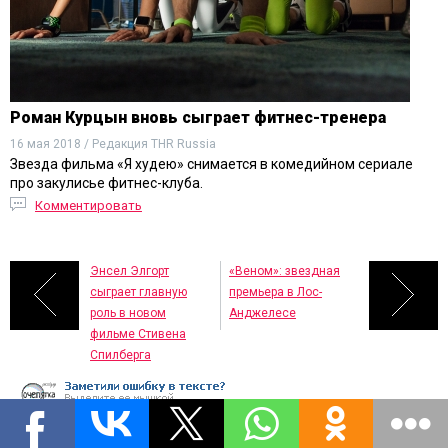
Роман Курцын вновь сыграет фитнес-тренера
16 мая 2018 / Редакция THR Russia
Звезда фильма «Я худею» снимается в комедийном сериале
про закулисье фитнес-клуба.
Комментировать
Энсел Элгорт
«Веном»: звездная
сыграет главную
премьера в Лос-
роль в новом
Анджелесе
фильме Стивена
Спилберга