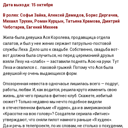
Дата выхода: 15 октября
В ролях: Софья Зайка, Алексей Демидов, Борис Дергачев,
Михаил Трухин, Роман Курцын, Татьяна Храмова, Дмитрий
Чеботарев, Евгений Михеев
Жила-была девушка Ася Королева, продавщица отдела
салатов, и был у нее жених сержант патрульно-постовой
службы Леха. Дело шло к свадьбе. Собственно, свадьба вот-
вот должна была случиться, но перед церемонией друзья
взяли Леху на «слабо» — заставили поднять Асю на руки. Тут
Леха и свалился с… паховой грыжей. Потому что Ася была
девушкой ну очень выдающихся форм.
Опозоренная невеста в одночасье лишилась всего — подруг,
работы, любви. И, как водится, решила круто изменить свою
жизнь, для чего пришла в фитнес-клуб. Скажете, избитый
сюжет? Только недавно мы нечто подобное видели
в отечественном фильме
«Я худею»
, да и в американской
«Красотке на всю голову»? Создатели сериала
«Фитнес»
утверждают, что сняли пилот намного раньше «Я худею».
Да и речь в телепроекте, по их словам, не столько о похудении,