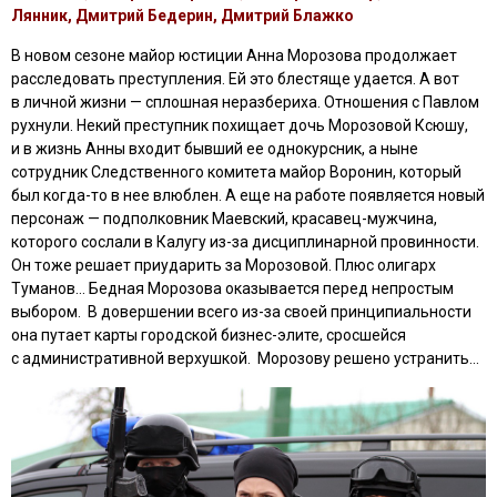
Лянник, Дмитрий Бедерин, Дмитрий Блажко
В новом сезоне майор юстиции Анна Морозова продолжает
расследовать преступления. Ей это блестяще удается. А вот
в личной жизни — сплошная неразбериха. Отношения с Павлом
рухнули. Некий преступник похищает дочь Морозовой Ксюшу,
и в жизнь Анны входит бывший ее однокурсник, а ныне
сотрудник Следственного комитета майор Воронин, который
был когда-то в нее влюблен. А еще на работе появляется новый
персонаж — подполковник Маевский, красавец-мужчина,
которого сослали в Калугу из-за дисциплинарной провинности.
Он тоже решает приударить за Морозовой. Плюс олигарх
Туманов… Бедная Морозова оказывается перед непростым
выбором. В довершении всего из-за своей принципиальности
она путает карты городской бизнес-элите, сросшейся
с административной верхушкой. Морозову решено устранить…