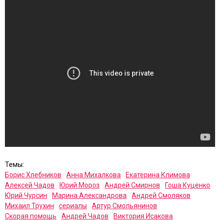
Темы:
Борис Хлебников
Анна Михалкова
Екатерина Климова
Алексей Чадов
Юрий Мороз
Андрей Смирнов
Гоша Куценко
Юрий Чурсин
Марина Александрова
Андрей Смоляков
Михаил Трухин
сериалы
Артур Смольянинов
Скорая помощь
Андрей Чадов
Виктория Исакова