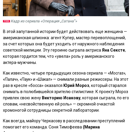
Кадр из сериала «Операция „Сатана“»
В этой запутанной истории будет действовать еще женщина —
американская шпионка: агент Купер, мастер перевоплощений,
за счет которых она будет уходить от наружного наблюдения
советской милиции. Эту героиню сыграла актриса
Яна Сексте
,
которая гордится тем, что «увела» роль у американского
актера-мужчины.
Как известно, четыре предыдущих сезона сериала —
«Мосгаз»,
«Палач», «Паук»
и
«Шакал»
— снимали разные режиссеры. На этот
раз в кресле «босса» оказался
Юрий Мороз
, который старался
снимать в полюбившейся зрителю стилистике. К проекту Мороз
привлек свою жену
Викторию Исакову
, которая сыграла, по его
словам, «несвойственную ей роль» — скромной очкастой
хромоногой сотрудницы секретной лаборатории.
Как всегда, майору Черкасову в расследовании преступлений
помогает его команда. Соня Тимофеева
(Марина