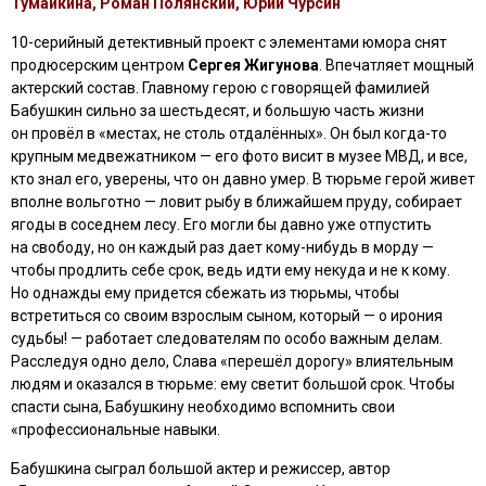
Тумайкина, Роман Полянский, Юрий Чурсин
10-серийный детективный проект с элементами юмора снят
продюсерским центром
Сергея Жигунова
. Впечатляет мощный
актерский состав. Главному герою с говорящей фамилией
Бабушкин сильно за шестьдесят, и большую часть жизни
он провёл в «местах, не столь отдалённых». Он был когда-то
крупным медвежатником — его фото висит в музее МВД, и все,
кто знал его, уверены, что он давно умер. В тюрьме герой живет
вполне вольготно — ловит рыбу в ближайшем пруду, собирает
ягоды в соседнем лесу. Его могли бы давно уже отпустить
на свободу, но он каждый раз дает кому-нибудь в морду —
чтобы продлить себе срок, ведь идти ему некуда и не к кому.
Но однажды ему придется сбежать из тюрьмы, чтобы
встретиться со своим взрослым сыном, который — о ирония
судьбы! — работает следователям по особо важным делам.
Расследуя одно дело, Слава «перешёл дорогу» влиятельным
людям и оказался в тюрьме: ему светит большой срок. Чтобы
спасти сына, Бабушкину необходимо вспомнить свои
«профессиональные навыки.
Бабушкина сыграл большой актер и режиссер, автор